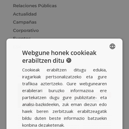
Relaciones Públicas
Actualidad
Campañas
Corporativo
Eventos
ESK
Webgune honek cookieak
erabiltzen ditu 🍪
SPANISH
Cookieak erabiltzen ditugu edukia,
BASQUE
iragarkiak pertsonalizatzeko eta gure
CATALAN
trafikoa aztertzeko. Gure webgunearen
erabilerari buruzko informazioa ere
ENGLISH
partekatzen dugu gure publizitate- eta
analisi-bazkideekin, zuk eman diezun edo
haiek beren zerbitzuak erabiltzeagatik
bildu duten beste informazio batzuekin
konbina dezaketenak.