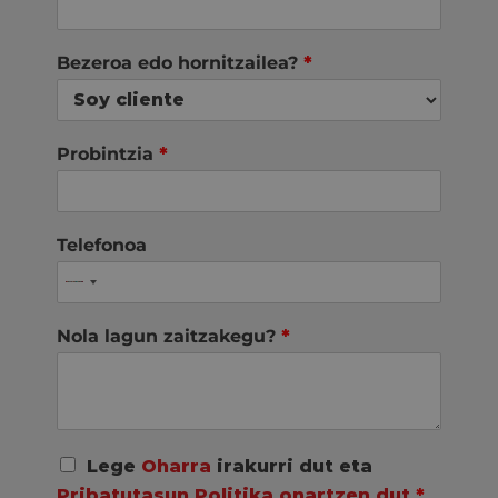
Bezeroa edo hornitzailea?
*
Probintzia
*
Telefonoa
Nola lagun zaitzakegu?
*
A
Lege
Oharra
irakurri dut eta
c
Pribatutasun Politika onartzen dut
*