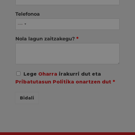
Telefonoa
Nola lagun zaitzakegu?
*
A
Lege
Oharra
irakurri dut eta
c
Pribatutasun Politika onartzen dut
*
u
e
r
Bidali
d
o
R
G
P
D