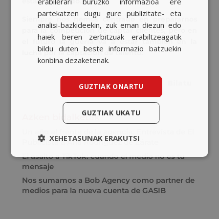
erabilerari buruzko informazioa ere
están exigiendo.
ENGLISH
partekatzen dugu gure publizitate- eta
Siempre nos hemos centrado en prepararnos
analisi-bazkideekin, zuk eman diezun edo
para la competición de captar clientes, pero en
haiek beren zerbitzuak erabiltzeagatik
el futuro la guerra va a estar también en
la
bildu duten beste informazio batzuekin
lucha por la captación de talento.
konbina dezaketenak.
GUZTIAK ONARTU
GUZTIAK UKATU
Azken bidalketak
Un año al frente de la agencia: Entrevista de El
XEHETASUNAK ERAKUTSI
Publicista a Ana Rodríguez de Zárate
El asalto a TikTok: cuando el medio no es tu
mensaje
Nos sumamos a Bob Agency como partner de
medios para la nueva cuenta de GASIB