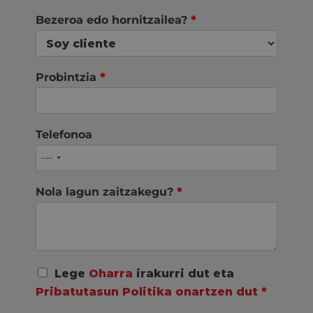
Bezeroa edo hornitzailea?
*
Probintzia
*
Telefonoa
Nola lagun zaitzakegu?
*
A
Lege
Oharra
irakurri dut eta
c
Pribatutasun Politika onartzen dut
*
u
e