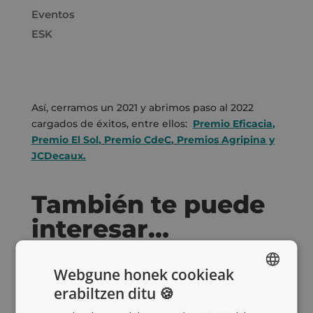
Eventos
ESK
Así, cerramos un 2021 y abrimos paso al 2022
cargados de éxitos, entre ellos:
Premio Eficacia
,
Premio El Sol
,
Premio CdeC
,
Premios Agripina y
JCDecaux.
También te puede
interesar…
Webgune honek cookieak
erabiltzen ditu 🍪
SPANISH