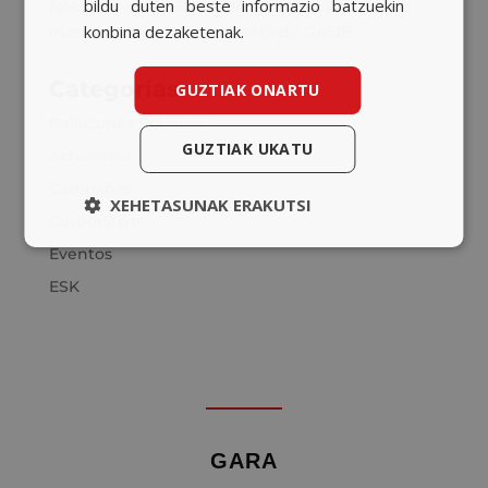
bildu duten beste informazio batzuekin
Nos sumamos a Bob Agency como partner de
konbina dezaketenak.
medios para la nueva cuenta de GASIB
Categorías
GUZTIAK ONARTU
Relaciones Públicas
GUZTIAK UKATU
Actualidad
Campañas
XEHETASUNAK ERAKUTSI
Corporativo
Eventos
ESK
GARA