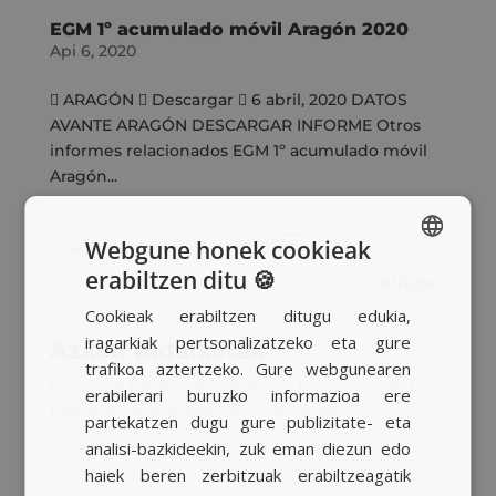
EGM 1º acumulado móvil Aragón 2020
Api 6, 2020
 ARAGÓN  Descargar  6 abril, 2020 DATOS
AVANTE ARAGÓN DESCARGAR INFORME Otros
informes relacionados EGM 1º acumulado móvil
Aragón...
Webgune honek cookieak
Página 4 de 4
«
1
2
3
4
erabiltzen ditu 🍪
SPANISH
Cookieak erabiltzen ditugu edukia,
BASQUE
iragarkiak pertsonalizatzeko eta gure
Azken bidalketak
CATALAN
trafikoa aztertzeko. Gure webgunearen
Un año al frente de la agencia: Entrevista de El
erabilerari buruzko informazioa ere
ENGLISH
Publicista a Ana Rodríguez de Zárate
partekatzen dugu gure publizitate- eta
El asalto a TikTok: cuando el medio no es tu
analisi-bazkideekin, zuk eman diezun edo
mensaje
haiek beren zerbitzuak erabiltzeagatik