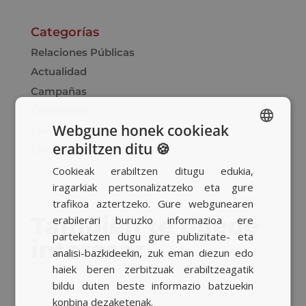
Categorías
Relaciones Públicas
Actualidad
Campañas
Corporativo
Webgune honek cookieak
Eventos
erabiltzen ditu 🍪
ESK
SPANISH
Cookieak erabiltzen ditugu edukia,
BASQUE
iragarkiak pertsonalizatzeko eta gure
CATALAN
trafikoa aztertzeko. Gure webgunearen
También te puede
erabilerari buruzko informazioa ere
ENGLISH
partekatzen dugu gure publizitate- eta
interesar…
analisi-bazkideekin, zuk eman diezun edo
haiek beren zerbitzuak erabiltzeagatik
bildu duten beste informazio batzuekin
konbina dezaketenak.