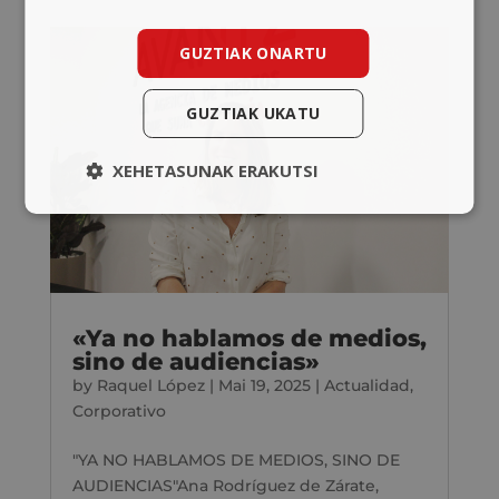
GUZTIAK ONARTU
GUZTIAK UKATU
XEHETASUNAK ERAKUTSI
«Ya no hablamos de medios,
sino de audiencias»
by
Raquel López
|
Mai 19, 2025
|
Actualidad
,
Corporativo
"YA NO HABLAMOS DE MEDIOS, SINO DE
AUDIENCIAS"Ana Rodríguez de Zárate,