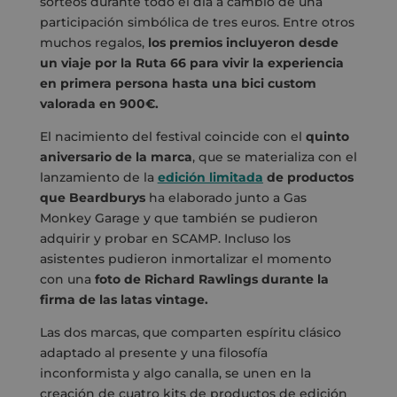
sorteos durante todo el día a cambio de una
participación simbólica de tres euros. Entre otros
muchos regalos,
los premios incluyeron desde
un viaje por la Ruta 66 para vivir la experiencia
en primera persona hasta una bici custom
valorada en 900€.
El nacimiento del festival coincide con el
quinto
aniversario de la marca
, que se materializa con el
lanzamiento de la
edición limitada
de productos
que Beardburys
ha elaborado junto a Gas
Monkey Garage y que también se pudieron
adquirir y probar en SCAMP. Incluso los
asistentes pudieron inmortalizar el momento
con una
foto de Richard Rawlings durante la
firma de las latas vintage.
Las dos marcas, que comparten espíritu clásico
adaptado al presente y una filosofía
inconformista y algo canalla, se unen en la
creación de cuatro kits de productos de edición