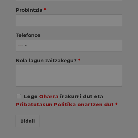
Probintzia
*
Telefonoa
Nola lagun zaitzakegu?
*
A
Lege
Oharra
irakurri dut eta
c
Pribatutasun Politika onartzen dut
*
u
e
r
Bidali
d
o