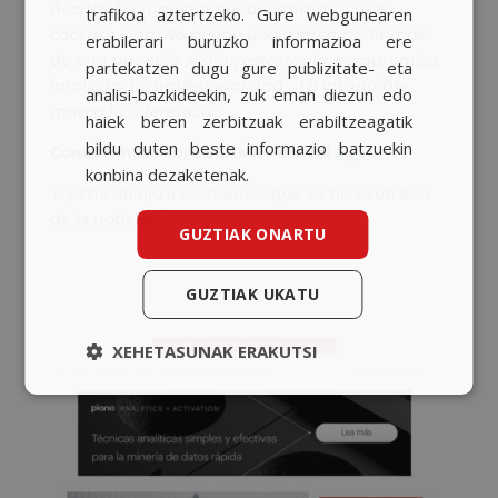
CATALAN
Avante Evolumedia por ayudarnos a que
trafikoa aztertzeko. Gure webgunearen
cobrase vida. No puede una marca pedir más
erabilerari buruzko informazioa ere
ENGLISH
de una agencia: visión, estrategia, compromiso,
partekatzen dugu gure publizitate- eta
implicación, profesionalidad… Lo intangible
analisi-bazkideekin, zuk eman diezun edo
marca la diferencia.”
haiek beren zerbitzuak erabiltzeagatik
bildu duten beste informazio batzuekin
Conoce más sobre SCAMP Festival
aquí
.
konbina dezaketenak.
Y ¡echa un ojo a los medios que se hicieron eco
de la noticia! 👇
GUZTIAK ONARTU
GUZTIAK UKATU
XEHETASUNAK ERAKUTSI