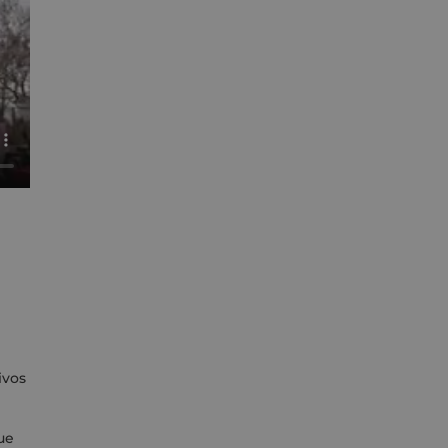
ivos
que