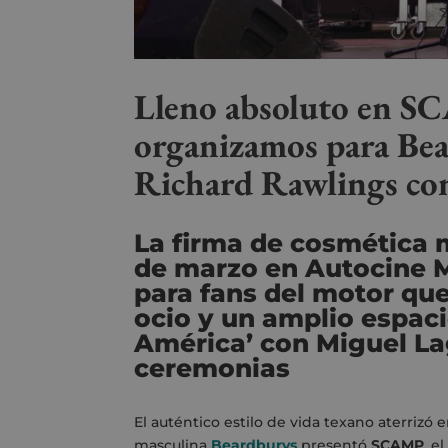
Lleno absoluto en SC
organizamos para Bear
Richard Rawlings co
La firma de cosmética 
de marzo en Autocine M
para fans del motor qu
ocio y un amplio espac
América’ con Miguel L
ceremonias
El auténtico estilo de vida texano aterrizó
masculina
Beardburys
presentó
SCAMP
, e