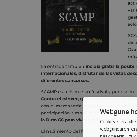
act
vari
gas
solo
SCA
dist
Caba
más
La entrada también
incluía gratis la posib
internacionales, disfrutar de las vistas des
diferentes concursos.
SCAMP es más que un festival y por eso qui
Contra el cáncer, que recaudó más de 1.7
con el merchandaising, el espacio gastronó
Webgune hon
participación simbólica de tres euros. Entr
la Ruta 66 para vivir la experiencia en pr
Cookieak erabiltz
webgunearen erab
El nacimiento del festival coincide con el
q
bazkideekin, zu