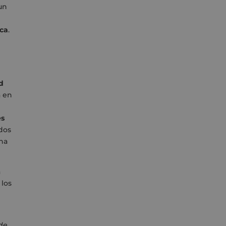
un
rca
.
d
a en
es
dos
una
a
 los
de