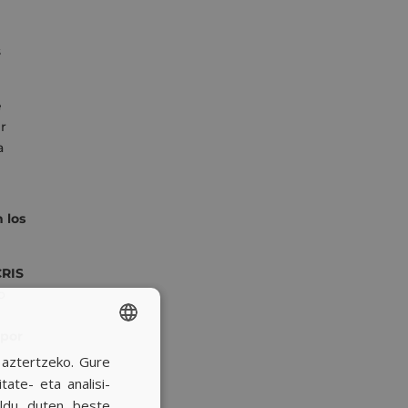
s
e
r
a
e
 los
CRIS
o
 por
a aztertzeko. Gure
SPANISH
ate- eta analisi-
BASQUE
ildu duten beste