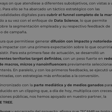
ys on que atendiese a diferentes subobjetivos, con vistas a 
.
Para ello se ha abarcado un táctico estratégico con las
modalidades digitales para
cubrir el funnel completo de la ma
do a su vez con el enfoque de
Data Science
, lo que permite
s sobre la segmentación empleada y su respectivo feedback de
rno de campaña.
ctura que permitiese generar
difusión con impacto y notorieda
a impactar con una primera expectación sobre lo que ocurrirí
sistir. Para esta primera fase de actuación, se desarrolló un
entes territorios target definidos
, con un peso fuerte en
red
de macros, micros y nanoinfluencers
previamente selecciona
nterés. En paralelo, y con los primeros feedbacks, se ejecutó 
ntradas, con estrategias más enfocadas a la conversión.
sincronizado con la
parte mediática y de medios ganados
par
ducido en un clipping que, a día de hoy, multiplica con creces
aciones públicas, nos hemos apoyado en nuestro partner, la
E TREE
.
dburys
y encargada del proyecto, afirma que
“SCAMP se trata 