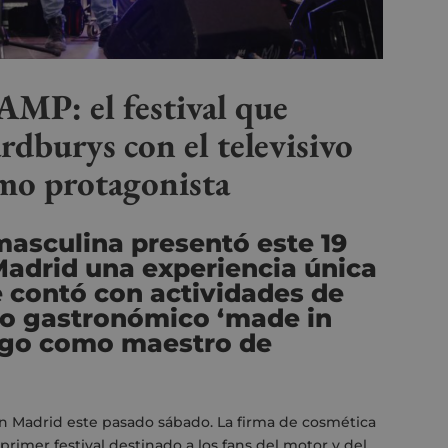
AMP: el festival que
dburys con el televisivo
mo protagonista
masculina presentó este 19
adrid una experiencia única
e contó con actividades de
io gastronómico ‘made in
ago como maestro de
 en Madrid este pasado sábado. La firma de cosmética
l primer festival destinado a los fans del motor y del