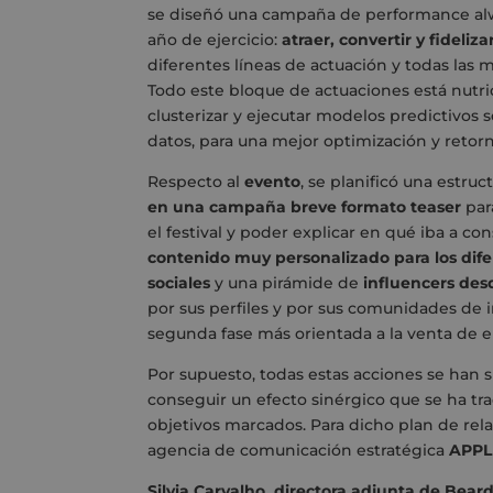
se diseñó una campaña de performance alwa
año de ejercicio:
atraer, convertir y fidelizar
diferentes líneas de actuación y todas las 
Todo este bloque de actuaciones está nutri
clusterizar y ejecutar modelos predictivo
datos, para una mejor optimización y reto
Respecto al
evento
, se planificó una estru
en una campaña breve formato teaser
par
el festival y poder explicar en qué iba a con
contenido muy personalizado para los difer
sociales
y una pirámide de
influencers des
por sus perfiles y por sus comunidades de i
segunda fase más orientada a la venta de e
Por supuesto, todas estas acciones se han 
conseguir un efecto sinérgico que se ha tra
objetivos marcados. Para dicho plan de rel
agencia de comunicación estratégica
APPL
Silvia Carvalho, directora adjunta de Bear