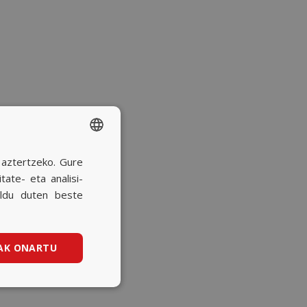
a aztertzeko. Gure
SPANISH
ate- eta analisi-
BASQUE
ildu duten beste
CATALAN
ENGLISH
AK ONARTU