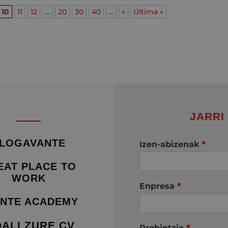
10
11
12
...
20
30
40
...
»
Última »
JARRI
LOGAVANTE
Izen-abizenak
*
EAT PLACE TO
WORK
Enpresa
*
NTE ACADEMY
DALI ZURE CV
Probintzia
*