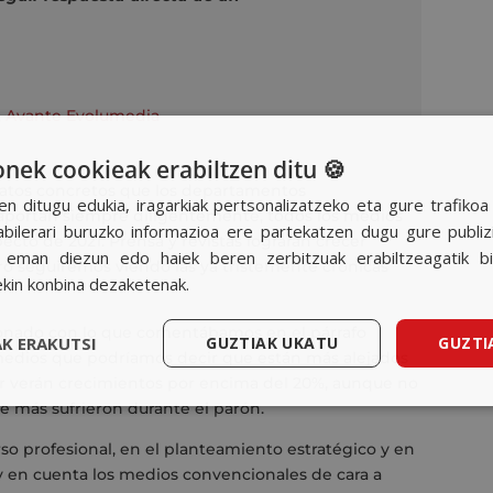
,
Avante Evolumedia
ek cookieak erabiltzen ditu 🍪
 datos concretos que los departamentos
en ditugu edukia, iragarkiak pertsonalizatzeko eta gure trafiko
 aportan siempre diligentemente, todos los medios
ilerari buruzko informazioa ere partekatzen dugu gure publizit
cto de 2021. Prensa y revistas lograrán crecer
k eman diezun edo haiek beren zerbitzuak erabiltzeagatik b
pero seguiremos viendo las ya tristemente crónicas
ekin konbina dezaketenak.
ionado con lo que comentábamos en el párrafo
K ERAKUTSI
GUZTIAK UKATU
GUZTI
 medios que podríamos decir que están más alejados
or verán crecimientos por encima del 20%, aunque no
e más sufrieron durante el parón.
o profesional, en el planteamiento estratégico y en
uy en cuenta los medios convencionales de cara a