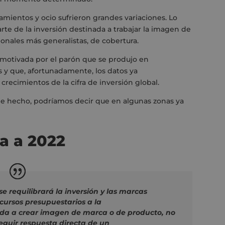
zamientos y ocio sufrieron grandes variaciones.
Lo
te de la inversión destinada a trabajar la imagen de
ionales más generalistas,
de cobertura
.
 motivada
por el parón que se produjo en
s y que
,
afortunadamente
,
los datos ya
recimientos de la cifra de inversión globa
l.
 de hecho, podríamos decir que en algunas zonas ya
a a 2022
e requilibrará la inversión y las marcas
ecursos presupuestarios a la
da a crear imagen de marca o de producto, no
eguir respuesta directa de un