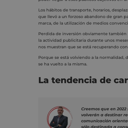
Los hábitos de transporte, horarios, despla
que llevó
a un forzoso abandono de gran par
marca, de la utilización de medios convenc
P
erdida de inversión obviamente también
la
actividad
publicitaria durante unos mese
nos
muestra
n
que se está recuperando con c
P
orque se
está volviendo a la normalidad,
se ha vuelto a la misma.
La tendencia de car
Creemos que en 2022 s
volverán a destinar r
comunicación orienta
sólo destinada a cons