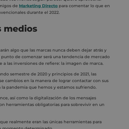
amigos de
Marketing Directo
para comentar lo que en
nvencionales durante el 2022.
s medios
arán algo que las marcas nunca deben dejar atrás y
a punto de comenzar será una tendencia de mercado
e a las inversiones de refiere: la imagen de marca.
undo semestre de 2020 y principios de 2021
,
las
rse cambios en la manera de
lograr contactar con sus
a la pandemia que hemos y estamos sufriendo
.
ance,
así como
la digitalización de los mensaje
s
ron
herramientas obligatorias
para
sobrevivir en un
que realmente eran las únicas herramientas para
n
momento determinado.