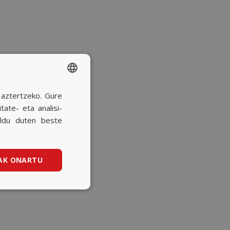
a aztertzeko. Gure
SPANISH
ate- eta analisi-
BASQUE
ildu duten beste
CATALAN
ENGLISH
AK ONARTU