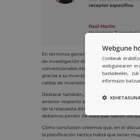
receptor específico.
Raúl Martín
Negoziazio Zuzendaria
Webgune hon
En términos generales, y sin entrar en los
Cookieak erabiltz
de investigación de nuestras agencias nos
webgunearen erab
convencionales mejorarán su inversión respe
bazkideekin, zu
gracias a su inversión en la parte digital, 
informazio batzu
caídas de inversión en la parte de papel.
Destacar también, y en gran medida relac
XEHETASUNA
anterior respecto a los presupuestos, que
de la respuesta directa como cine o exteri
debemos perder de vista que fueron los qu
Cómo conclusión creemos que, en el discurs
la planificación táctica habrá que tener m