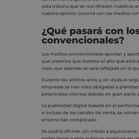
esta tribuna que se nos ofrecen nuestros 
nuestra opinión ocurrirá con los medios co
¿Qué pasará con lo
convencionales?
Los medios convencionales aportan y aport
que creemos que durante el año que está 
clara, que además se verá reflejada en lo qu
Durante los últimos años, y sin duda
el seg
empresas se han visto obligadas a plantea
potenciales clientes
debido en gran parte 
La publicidad digital basada en el perform
e
incluso de los canales de venta
,
se
volvie
entorno tan complicado
.
S
e podría afirmar
,
sin miedo a equivocarse
,
poder llegar a
esos públicos objetivos
en
u