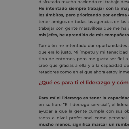
disfrutado mucho haciendo mi trabajo des
He intentado siempre trabajar con la may
los ámbitos
, pero priorizando por encima
tener amigos en todas las agencias en las
trabajar con gente maravillosa que me h
mis jefes, he aprendido de mis compañero
También he intentado dar oportunidades a
que era lo justo. Mi ímpetu y mi tenacida
tipo de entornos
,
pero me gusta ser fiel 
creo q
ue
gracias a ella y a
la
capacidad de
retadores como
en
el que ahora estoy inm
¿Qué es para ti el liderazgo y cóm
Para mí el liderazgo es tener la capacidad
en su libro “El liderazgo servicial”, el lid
ayudar a que la gente cumpla con sus obj
tanto a nivel profesional como personal
mucho menos, significa marcar un rumbo