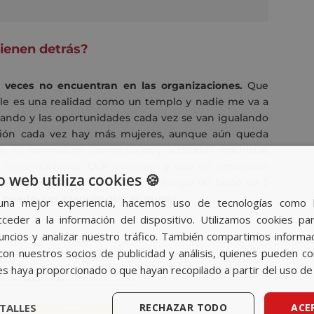
vienen detrás?
 veces no encuentran en las organizaciones.
Que
le es una realidad
c
omo un templo y nadie me va a
iando y las oportunidades cada vez se van igualando
ción cada vez hay más mujeres, aunque a
ú
n queda
ue no normalice
n
comentarios y actitudes machistas
 organizaciones. Que concilien y que no renuncien
o web utiliza cookies 🍪
ue la familia es lo primero
.
Yo tengo un bebé de 5
 puede. Les aseguro que se puede.
una mejor experiencia, hacemos uso de tecnologías como 
ceder a la información del dispositivo. Utilizamos cookies par
nuncios y analizar nuestro tráfico. También compartimos informa
con nuestros socios de publicidad y análisis, quienes pueden c
es haya proporcionado o que hayan recopilado a partir del uso de 
TALLES
RECHAZAR TODO
ACE