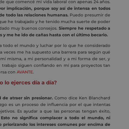
de que comencé mi vida laboral con apenas 24 años.
or implicación, porque soy así de intensa
en todos
 de todo las relaciones humanas.
Puedo presumir de
 que he trabajado y he tenido mucha suerte de poder
a dado muy buenos consejos.
Siempre he respetado a
s y me he ido de cañas hasta
c
on el último becario.
 todo el mundo y luchar por lo que he considerado
d a veces me ha supuesto una barrera para según qu
é
a m
í
misma, a mi personalidad y a mi forma de ser, y
 trabajo siguen confiando en
mí
para proyectos tan
ersa con
AVANTE
.
o lo ejerces día a día?
 de atraer sin presionar.
Como dice Ken Blanchard
erazgo es un proceso de influencia por el que intentas
etivos. Es ayudar a que las personas tengan éxito,
.
Esto no significa complacer a todo el mundo, ni
 priorizando los intereses comunes por encima de