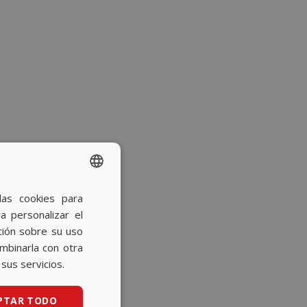
las cookies para
SPANISH
a personalizar el
BASQUE
ción sobre su uso
CATALAN
ombinarla con otra
sus servicios.
ENGLISH
PTAR TODO