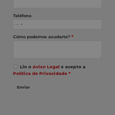
Teléfono
Cómo podemos axudarte?
*
A
Lin o
Aviso Legal
e acepto a
c
Política de Privacidade
*
o
r
d
Enviar
o
R
G
P
D