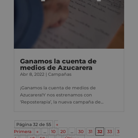
Ganamos la cuenta de
medios de Azucarera
Abr 8, 2022
|
Campañas
¡Ganamos la cuenta de medios de
Azucarera!Y nos estrenamos con
‘Reposterapia’, la nueva campaña de...
Página 32 de 55
«
Primera
«
...
10
20
...
30
31
32
33
3