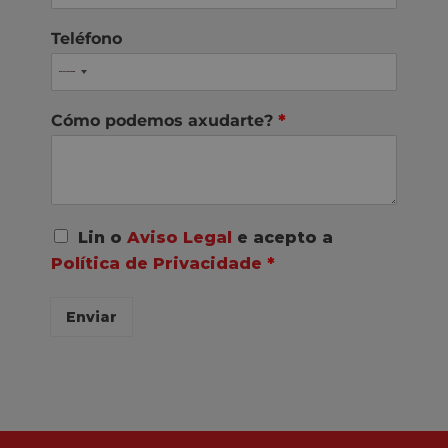
Teléfono
Cómo podemos axudarte?
*
A
Lin o
Aviso Legal
e acepto a
c
Política de Privacidade
*
o
r
d
Enviar
o
R
G
P
D
*