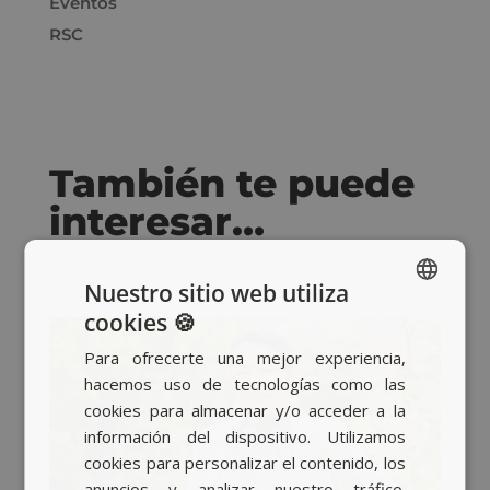
Eventos
RSC
También te puede
interesar…
Nuestro sitio web utiliza
cookies 🍪
SPANISH
Para ofrecerte una mejor experiencia,
BASQUE
hacemos uso de tecnologías como las
CATALAN
cookies para almacenar y/o acceder a la
información del dispositivo. Utilizamos
ENGLISH
cookies para personalizar el contenido, los
anuncios y analizar nuestro tráfico.