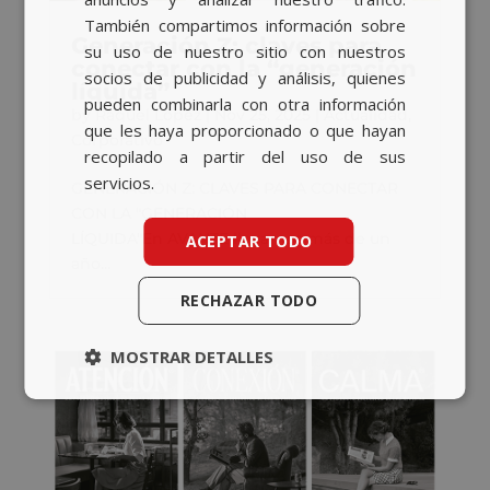
También compartimos información sobre
Generación Z: claves para
su uso de nuestro sitio con nuestros
conectar con la “generación
socios de publicidad y análisis, quienes
líquida”
pueden combinarla con otra información
by
Raquel López
|
Nov 25, 2025
|
Actualidad
,
que les haya proporcionado o que hayan
Corporativo
recopilado a partir del uso de sus
servicios.
GENERACIÓN Z: CLAVES PARA CONECTAR
CON LA "GENERACIÓN
LÍQUIDA"En AVANTE llevamos más de un
ACEPTAR TODO
año...
RECHAZAR TODO
MOSTRAR DETALLES