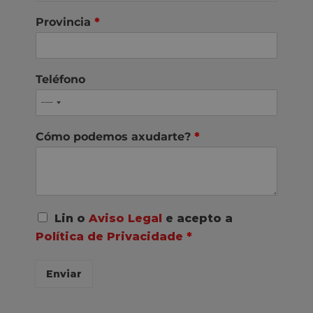
Provincia
*
Teléfono
Cómo podemos axudarte?
*
A
Lin o
Aviso Legal
e acepto a
c
Política de Privacidade
*
o
r
d
Enviar
o
R