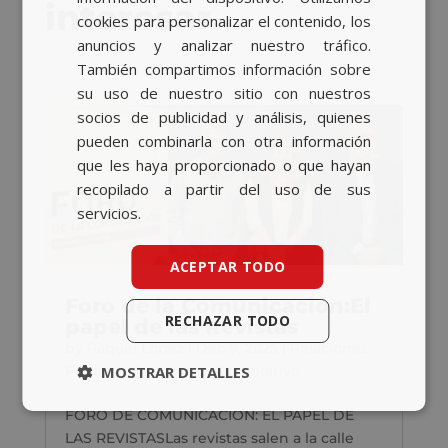
interesar…
cookies para personalizar el contenido, los
anuncios y analizar nuestro tráfico.
También compartimos información sobre
su uso de nuestro sitio con nuestros
socios de publicidad y análisis, quienes
pueden combinarla con otra información
que les haya proporcionado o que hayan
recopilado a partir del uso de sus
servicios.
ACEPTAR TODO
Foro de la Comunicación:El
RECHAZAR TODO
papel de las Revistas
by
Raquel López
|
Dec 9, 2025
|
Relaciones
MOSTRAR DETALLES
Públicas
,
Actualidad
,
Corporativo
FORO DE COMUNICACIÓN: EL PAPEL DE
LAS REVISTASLas revistas salen a la calle