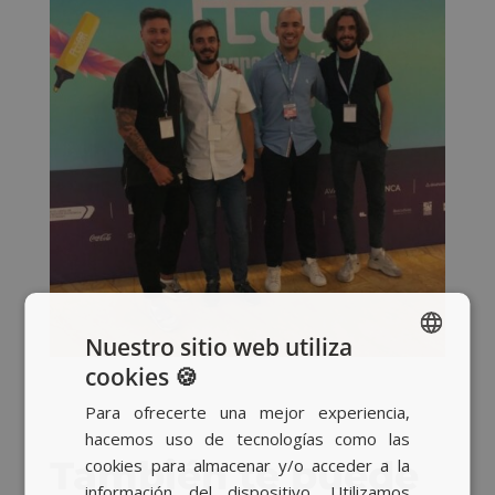
Nuestro sitio web utiliza
cookies 🍪
SPANISH
Para ofrecerte una mejor experiencia,
BASQUE
hacemos uso de tecnologías como las
CATALAN
También te puede
cookies para almacenar y/o acceder a la
información del dispositivo. Utilizamos
ENGLISH