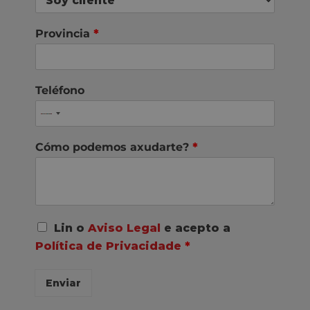
Provincia
*
Teléfono
Cómo podemos axudarte?
*
A
Lin o
Aviso Legal
e acepto a
c
Política de Privacidade
*
o
r
d
Enviar
o
R