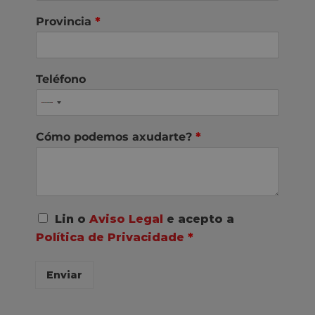
Provincia
*
Teléfono
Cómo podemos axudarte?
*
A
Lin o
Aviso Legal
e acepto a
c
Política de Privacidade
*
o
r
d
Enviar
o
R
G