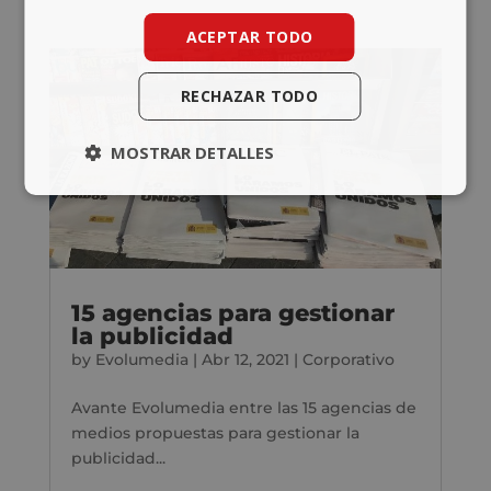
ACEPTAR TODO
RECHAZAR TODO
MOSTRAR DETALLES
15 agencias para gestionar
la publicidad
by
Evolumedia
|
Abr 12, 2021
|
Corporativo
Avante Evolumedia entre las 15 agencias de
medios propuestas para gestionar la
publicidad...