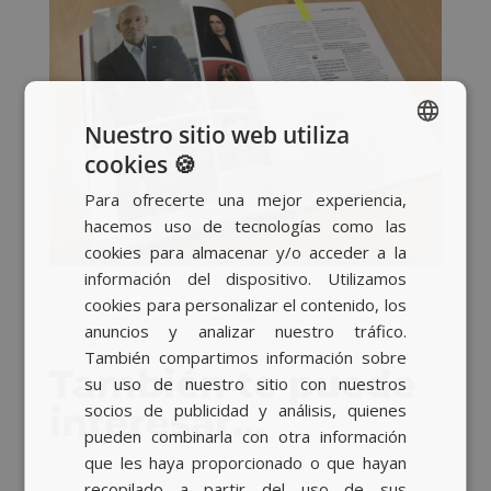
Nuestro sitio web utiliza
cookies 🍪
SPANISH
Para ofrecerte una mejor experiencia,
BASQUE
hacemos uso de tecnologías como las
CATALAN
cookies para almacenar y/o acceder a la
información del dispositivo. Utilizamos
ENGLISH
cookies para personalizar el contenido, los
anuncios y analizar nuestro tráfico.
También compartimos información sobre
También te puede
su uso de nuestro sitio con nuestros
socios de publicidad y análisis, quienes
interesar…
pueden combinarla con otra información
que les haya proporcionado o que hayan
recopilado a partir del uso de sus