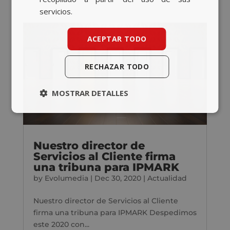
servicios.
ACEPTAR TODO
RECHAZAR TODO
MOSTRAR DETALLES
Nuestro director de
Servicios al Cliente firma
una tribuna para IPMARK
by
Evolumedia
|
Dec 30, 2020
|
Actualidad
Nuestro director de Servicios al Cliente
firma una tribuna para IPMARK Despedimos
este 2020 con...