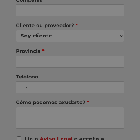
Cliente ou proveedor?
*
Provincia
*
Teléfono
Cómo podemos axudarte?
*
A
Lin o
Aviso Legal
e acepto a