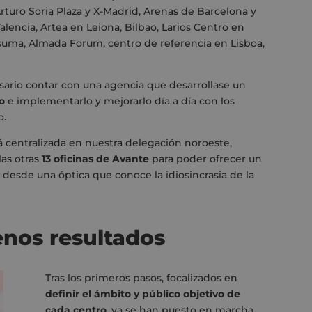
turo Soria Plaza y X-Madrid, Arenas de Barcelona y
Valencia, Artea en Leiona, Bilbao, Larios Centro en
e suma, Almada Forum, centro de referencia en Lisboa,
sario contar con una agencia que desarrollase un
o
e implementarlo y mejorarlo día a día con los
o.
á centralizada en nuestra delegación noroeste,
las otras
13 oficinas de Avante
para poder ofrecer un
desde una óptica que conoce la idiosincrasia de la
nos resultados
Tras los primeros pasos, focalizados en
definir el ámbito y público objetivo de
cada centro
, ya se han puesto en marcha