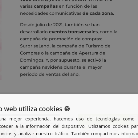
varias
campañas
en función de las
necesidades comunicativas
de cada zona.
Desde julio de 2021, también se han
desarrollado
eventos transversales
, como la
campaña de promoción de compras:
SurpriseLand, la campaña de Turismo de
Compras o la campaña de Apertura de
Domingos. Y, por supuesto, se activó la
campaña navideña durante el mayor
periodo de ventas del año.
o web utiliza cookies 🍪
una mejor experiencia, hacemos uso de tecnologías como 
ceder a la información del dispositivo. Utilizamos cookies par
nuncios y analizar nuestro tráfico. También compartimos informa