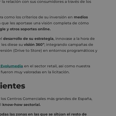
r la relación con sus consumidores a través de los
ura como los criterios de su inversión en
medios
 que les aportase una visión completa de cómo
e y otros soportes online.
el
desarrollo de su estrategia
, innovase a la hora de
 les diese su
visión 360º
; integrando campañas de
versión (Drive to Store) en entornos programáticos y
 Evolumedia
en el sector retail, así como nuestra
 fueron muy valoradas en la licitación.
ientes
e los Centros Comerciales más grandes de España,
el
know-how sectorial.
das las zonas en las que se sitúan el resto de