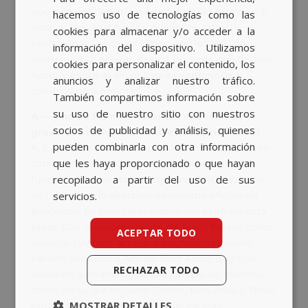
BASQUE
que a su vez tienen una gran calidad humana, y
hacemos uso de tecnologías como las
CATALAN
esto es algo que facilita mucho mi labor
cookies para almacenar y/o acceder a la
profesional. Destaco la figura de Jesús Suso,
información del dispositivo. Utilizamos
ENGLISH
nuestro CEO, porque es una persona que te deja
cookies para personalizar el contenido, los
hacer y es súper receptivo a sugerencias y
anuncios y analizar nuestro tráfico.
cambios para mejorar.
También compartimos información sobre
su uso de nuestro sitio con nuestros
A.— Una de las más recientes apuestas del
socios de publicidad y análisis, quienes
grupo
es Cataluña. ¿Cómo está funcionando?
pueden combinarla con otra información
A. F.— Comenzamos a aproximarnos al mercado
que les haya proporcionado o que hayan
catalán desde nuestra delegación de Aragón,
recopilado a partir del uso de sus
fundamentalmente por cercanía física, aunque
es cierto que la apertura de nuestra oficina en
servicios.
Barcelona ha sido catalizadora del éxito en esta
plaza. Con la incorporación de Martí Patxot como
ACEPTAR TODO
director tuvimos acceso a anunciantes como
Parlem Telecom o Aigües Sant Aniol, que han
RECHAZAR TODO
decidido sumarse a nuestra cartera de clientes,
como en su día hicieron Cottet, Bon Preu o Tersa,
MOSTRAR DETALLES
entre otros. Pero no solo Cataluña está