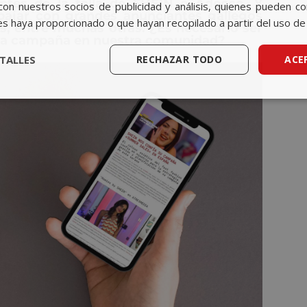
ntes de la talla de SHEIN o Adecco. Y
con nuestros socios de publicidad y análisis, quienes pueden c
bajar con grandes anunciantes gallegos
es haya proporcionado o que hayan recopilado a partir del uso de 
s, entre muchas otras. ¿Es necesario ser
ena campaña en nuestra comunidad?
TALLES
RECHAZAR TODO
ACE