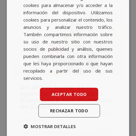
CATALAN
cookies para almacenar y/o acceder a la
información del dispositivo. Utilizamos
ENGLISH
cookies para personalizar el contenido, los
anuncios y analizar nuestro tráfico.
También compartimos información sobre
su uso de nuestro sitio con nuestros
socios de publicidad y análisis, quienes
pueden combinarla con otra información
que les haya proporcionado o que hayan
recopilado a partir del uso de sus
servicios.
Un año al frente de la
agencia: Entrevista de El
ACEPTAR TODO
Publicista a Ana Rodríguez
de Zárate
RECHAZAR TODO
by
Raquel López
|
Xan 27, 2026
|
Actualidad
,
Corporativo
MOSTRAR DETALLES
"HEMOS REFORZADO LA VISIBILIDAD DE LA