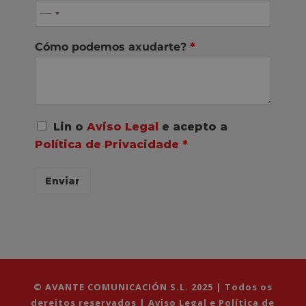
Cómo podemos axudarte?
*
A
Lin o
Aviso Legal
e acepto a
c
Política de Privacidade
*
o
r
d
Enviar
o
R
G
P
D
*
© AVANTE COMUNICACIÓN S.L. 2025 | Todos os
dereitos reservados |
Aviso Legal e Política de