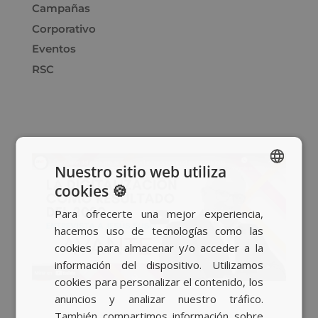
Campañas
Corporativo
Eventos
RSC
Nuestro sitio web utiliza
cookies 🍪
SPANISH
Para ofrecerte una mejor experiencia,
BASQUE
hacemos uso de tecnologías como las
CATALAN
cookies para almacenar y/o acceder a la
información del dispositivo. Utilizamos
ENGLISH
cookies para personalizar el contenido, los
anuncios y analizar nuestro tráfico.
También compartimos información sobre