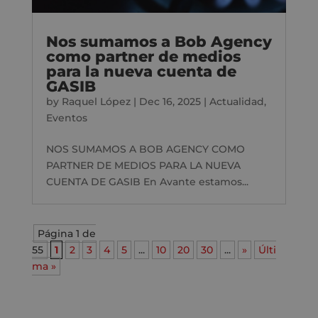
Nos sumamos a Bob Agency
como partner de medios
para la nueva cuenta de
GASIB
by
Raquel López
|
Dec 16, 2025
|
Actualidad
,
Eventos
NOS SUMAMOS A BOB AGENCY COMO
PARTNER DE MEDIOS PARA LA NUEVA
CUENTA DE GASIB En Avante estamos...
Página 1 de
55
1
2
3
4
5
...
10
20
30
...
»
Últi
ma »