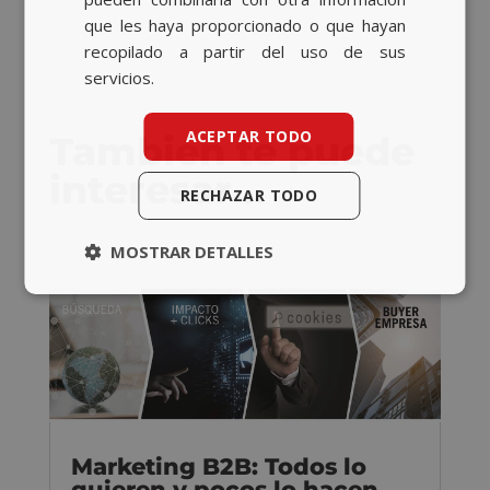
que les haya proporcionado o que hayan
recopilado a partir del uso de sus
servicios.
ACEPTAR TODO
También te puede
interesar…
RECHAZAR TODO
MOSTRAR DETALLES
Marketing B2B: Todos lo
quieren y pocos lo hacen