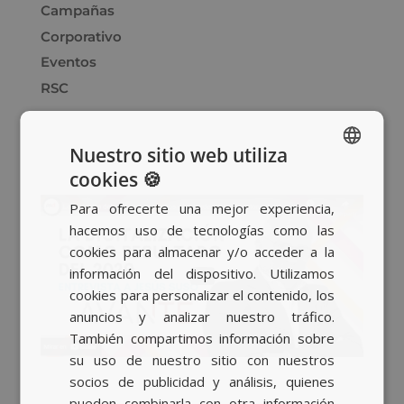
Campañas
Corporativo
Eventos
RSC
Nuestro sitio web utiliza
cookies 🍪
SPANISH
Para ofrecerte una mejor experiencia,
BASQUE
hacemos uso de tecnologías como las
CATALAN
cookies para almacenar y/o acceder a la
información del dispositivo. Utilizamos
ENGLISH
cookies para personalizar el contenido, los
anuncios y analizar nuestro tráfico.
También compartimos información sobre
su uso de nuestro sitio con nuestros
socios de publicidad y análisis, quienes
pueden combinarla con otra información