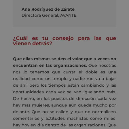
Ana Rodríguez de Zárate
Directora General
,
AVANTE
¿Cuál es tu consejo para las que
vienen detrás?
Que
ellas mismas se den el valor que a veces no
encuentran en las organizaciones.
Que nosotras
nos lo tenemos que currar el doble es una
realidad
c
omo un templo y nadie me va a bajar
de ahí, pero los tiempos están cambiando y las
oportunidades cada vez se van igualando m
á
s
.
De
hecho
,
en los puestos de dirección cada vez
hay más mujeres, aunque a
ú
n queda mucho por
delante. Que no se callen y que no normalice
n
comentarios y actitudes machistas como miles
hay hoy en día dentro de las organizaciones. Que