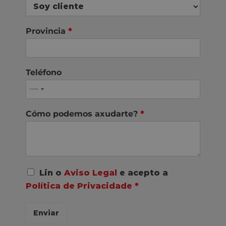
Provincia
*
Teléfono
Cómo podemos axudarte?
*
A
Lin o
Aviso Legal
e acepto a
c
Política de Privacidade
*
o
r
d
Enviar
o