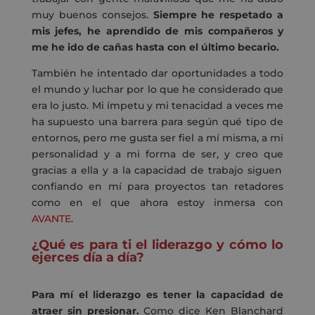
muy buenos consejos.
Siempre he respetado a
mis jefes, he aprendido de mis compañeros y
me he ido de cañas hasta
c
on el último becario.
También he intentado dar oportunidades a todo
el mundo y luchar por lo que he considerado que
era lo justo. Mi ímpetu y mi tenacidad a veces me
ha supuesto una barrera para según qu
é
tipo de
entornos
,
pero me gusta ser fiel a m
í
misma, a mi
personalidad y a mi forma de ser, y creo q
ue
gracias a ella y a
la
capacidad de trabajo siguen
confiando en
mí
para proyectos tan retadores
como
en
el que ahora estoy inmersa con
AVANTE
.
¿Qué es para ti el liderazgo y cómo lo
ejerces día a día?
Para mí el liderazgo es tener la capacidad de
atraer sin presionar.
Como dice Ken Blanchard