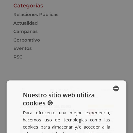
Categorías
Relaciones Públicas
Actualidad
Campañas
Corporativo
Eventos
RSC
Nuestro sitio web utiliza
cookies 🍪
SPANISH
Para ofrecerte una mejor experiencia,
BASQUE
hacemos uso de tecnologías como las
CATALAN
cookies para almacenar y/o acceder a la