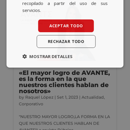
recopilado a partir del uso de sus
servicios.
ACEPTAR TODO
RECHAZAR TODO
MOSTRAR DETALLES
«El mayor logro de AVANTE,
es la forma en la que
nuestros clientes hablan de
nosotros»
by
Raquel López
|
Set 1, 2023
|
Actualidad
,
Corporativo
"NUESTRO MAYOR LOGRO,LA FORMA EN LA
QUE NUESTROS CLIENTES HABLAN DE