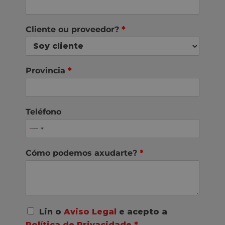
Cliente ou proveedor?
*
Provincia
*
Teléfono
Cómo podemos axudarte?
*
A
Lin o
Aviso Legal
e acepto a
c
Política de Privacidade
*