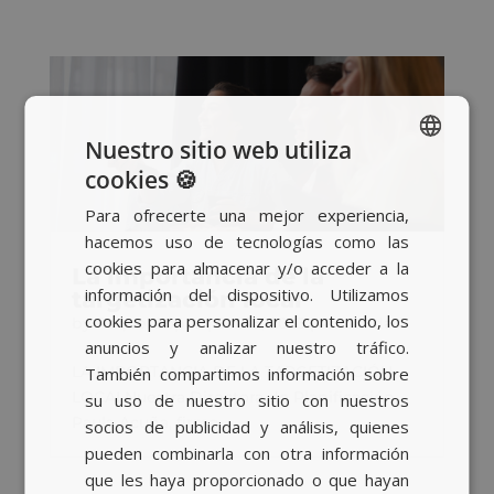
Nuestro sitio web utiliza
cookies 🍪
SPANISH
Para ofrecerte una mejor experiencia,
BASQUE
hacemos uso de tecnologías como las
CATALAN
cookies para almacenar y/o acceder a la
La importancia de la
información del dispositivo. Utilizamos
targetización local
ENGLISH
cookies para personalizar el contenido, los
by
Raquel López
|
Set 13, 2023
|
Actualidad
anuncios y analizar nuestro tráfico.
LA IMPORTANCIA DE LA TARGETIZACIÓN
También compartimos información sobre
LOCALNuestra Directora de Planificación,
su uso de nuestro sitio con nuestros
Paula Acuña, firma...
socios de publicidad y análisis, quienes
pueden combinarla con otra información
que les haya proporcionado o que hayan