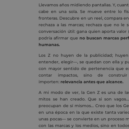
Llevamos años midiendo pantallas. Y, cuan
cabe en una sola. Se mueve entre lo físi
fronteras. Descubre en un reel, compara e
rechaza a las marcas; rechaza que no le s
conversación útil: gana quien aporta valor 
podría afirmar que
no buscan marcas perfe
humanas.
Los Z no huyen de la publicidad; huyen
entender, elegir—, se quedan con ella y p
con mayor sentido de pertenencia que exi
contar impactos, sino de constru
importen:
relevancia antes que alcance.
A mi modo de ver, la Gen Z es una de la
mitos se han creado. Que si son vagos…
preocupan de sí mismos… Creo que los Gen 
en una época en la que existe tanta vari
unas pocas— se convierte en un proceso mu
con las marcas y los medios, sino en todo