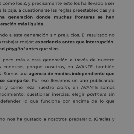
 como los Z, y precisamente esto los ha llevado a ser
 la caja, a cuestionarse las reglas preestablecidas y a
na generación donde muchas fronteras se han
neración más líquida
.
 a esta generación sin prejuicios. El resultado no
 trabajar mejor:
experiencia antes que interrupción,
dad
phygital
antes que silos.
 poco más a esta generación a través de nuestro
 conozcas, porque nosotros, en AVANTE, también
N. Somos una
agencia de medios independiente que
 se comparte
. Por eso llevamos un año publicando
tal y como reza nuestro
claim
, en AVANTE somos
cimiento, cuestionar inercias, elegir
partners
sin
 y defender lo que funciona por encima de lo que
o nos ha gustado a nosotros prepararlo. ¡Gracias y