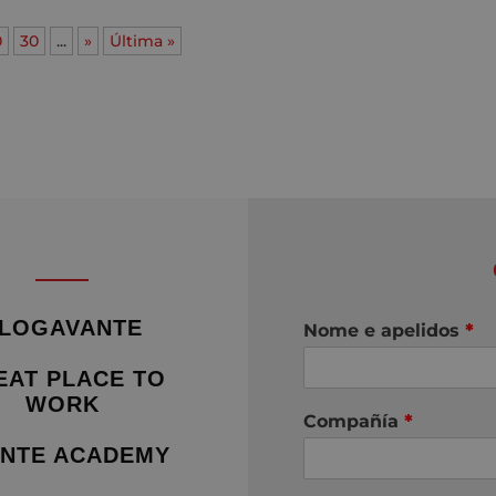
0
30
...
»
Última »
LOGAVANTE
Nome e apelidos
*
EAT PLACE TO
WORK
Compañía
*
NTE ACADEMY