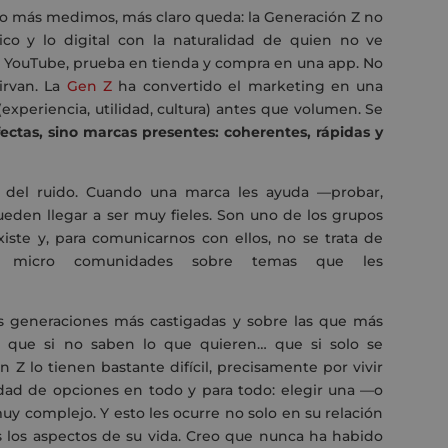
to más medimos, más claro queda: la Generación Z no
co y lo digital con la naturalidad de quien no ve
n YouTube, prueba en tienda y compra en una app. No
irvan. La
Gen Z
ha convertido el marketing en una
(experiencia, utilidad, cultura) antes que volumen. Se
ctas, sino marcas presentes: coherentes, rápidas y
 del ruido. Cuando una marca les ayuda —probar,
ueden llegar a ser muy fieles. Son uno de los grupos
ste y, para comunicarnos con ellos, no se trata de
ir micro comunidades sobre temas que les
s generaciones más castigadas y sobre las que más
 que si no saben lo que quieren… que si solo se
Z lo tienen bastante difícil, precisamente por vivir
edad de opciones en todo y para todo: elegir una —o
y complejo. Y esto les ocurre no solo en su relación
s los aspectos de su vida. Creo que nunca ha habido