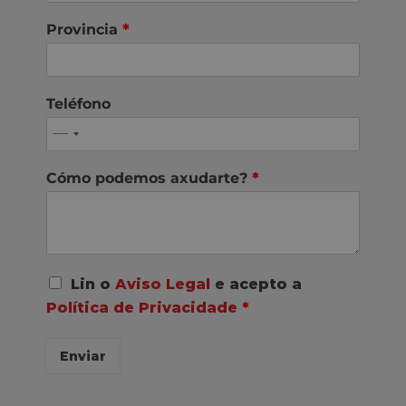
Provincia
*
Teléfono
Cómo podemos axudarte?
*
A
Lin o
Aviso Legal
e acepto a
c
Política de Privacidade
*
o
r
d
Enviar
o
R