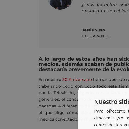
y nos permitan cre
anunciantes en el foc
Jesús Suso
CEO
,
AVANTE
A lo largo de estos años han sid
medios, además acaban de publica
destacaría brevemente de la evo
En nuestro
30 Aniversario
hemos querido re
trabajando codo con codo todo este tie
por la Televisión, seguido con la Radio y
generales, el consumo de los medios actua
Nuestro siti
décadas. A diferencia de lo que ocurría en e
Para ofrecerte 
el que elige cómo, dónde y cuándo consu
almacenar y/o ac
medios conectados y multidispositivo, han p
contenido, los a