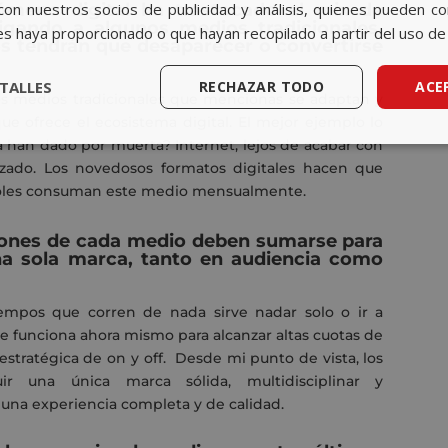
nómeno digital ha trastocado el mix de
con nuestros socios de publicidad y análisis, quienes pueden c
igando a algunos medios tradicionales.
es haya proporcionado o que hayan recopilado a partir del uso de 
os tendrán que desaparecer o convertirse
TALLES
RECHAZAR TODO
ACE
los medios tradicionales que mencionas se adaptan y
ue ofrece el ecosistema digital. El mejor ejemplo lo
 han dado por muerta? Internet, lejos de acabar con
zado. Los novedosos formatos digitales hacen que
ñoles consuman este medio mensualmente.
siones de cada medio deben sumarse para
a sola marca, tanto en audiencia como
empos que corren de nada sirve nadar solo o ir a
e funciona ahora mismo para alcanzar altas cuotas de
stratégica de on y off. Desde mi punto de vista, los
ir una única marca sólida, multidisciplinar y
 una experiencia completa y de calidad.