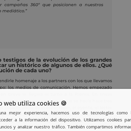
ar campañas 360º que posicionen a nuestros
o mediático.
”
o testigos de la evolución de los grandes
r un histórico de algunos de ellos. ¿Qué
lución de cada uno?
ndirle homenaje a los partners con los que llevamos
mpo: los medios de comunicación. Hemos empezado
 en breve le llegará el turno a la Prensa. En líneas
les poco tiene que ver con el que se hacía hace tres
o web utiliza cookies 🍪
l pasado, ahora es el espectador, el oyente, el lector
una mejor experiencia, hacemos uso de tecnologías como 
me. La fragmentación de cadenas, audiencias, los
ceder a la información del dispositivo. Utilizamos cookies par
uesto patas arriba el sector mediático.
nuncios y analizar nuestro tráfico. También compartimos informa