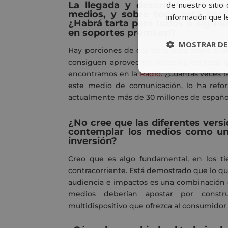
La llegada y desarrollo del fe
de nuestro sitio 
medios, y sobre todo está cast
información que l
¿Habrá tarta para todos o algun
en soportes premium?
MOSTRAR DE
Hay porciones de esa tarta para todos si 
consiguen aprovechar todas las ventajas q
encontramos en la
Radio.
¿Cuántas veces la
este medio de comunicación, lo ha refor
actualmente más de 30 millones de espa
¿No cree que las diferentes ver
contemplar los medios como un
inversión?
Creo que es algo fundamental, en los ti
contracorriente. Está demostrado que lo qu
audiencia e impactos es una combinación e
medios deberían apostar por constru
multidispositivo que ofrezca al consumidor