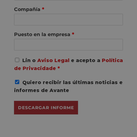
Compañía
*
Puesto en la empresa
*
A
Lin o
Aviso Legal
e acepto a
Política
c
de Privacidade
*
o
r
Quiero recibir las últimas noticias e
d
o
informes de Avante
R
G
DESCARGAR INFORME
P
D
*