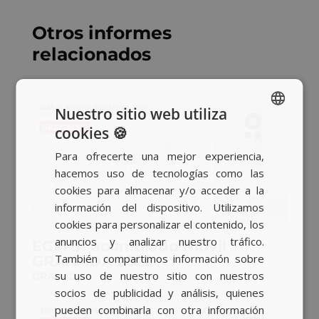
Otros informes
relacionados
Nuestro sitio web utiliza
cookies 🍪
SPANISH
Para ofrecerte una mejor experiencia,
BASQUE
hacemos uso de tecnologías como las
CATALAN
cookies para almacenar y/o acceder a la
información del dispositivo. Utilizamos
ENGLISH
cookies para personalizar el contenido, los
anuncios y analizar nuestro tráfico.
EGM 3º acumulado móvil
También compartimos información sobre
GRANADA 2020
su uso de nuestro sitio con nuestros
GRANADA
socios de publicidad y análisis, quienes
pueden combinarla con otra información