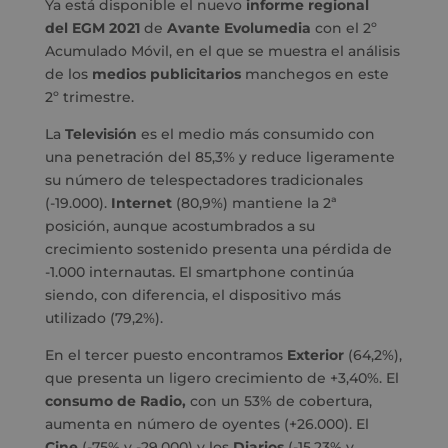
Ya está disponible el nuevo
informe regional
del
EGM
2021
de
Avante Evolumedia
con el 2º
Acumulado Móvil, en el que se muestra el análisis
de los
medios publicitarios
manchegos en este
2º trimestre.
La
Televisión
es el medio más consumido con
una penetración del 85,3% y reduce ligeramente
su número de telespectadores tradicionales
(-19.000).
Internet
(80,9%) mantiene la 2ª
posición, aunque acostumbrados a su
crecimiento sostenido presenta una pérdida de
-1.000 internautas. El smartphone continúa
siendo, con diferencia, el dispositivo más
utilizado (79,2%).
En el tercer puesto encontramos
Exterior
(64,2%),
que presenta un ligero crecimiento de +3,40%. El
consumo de Radio,
con un 53% de cobertura,
aumenta en número de oyentes (+26.000). El
Cine
(-75% y -29.000) y los
Diarios
(-15,23% y