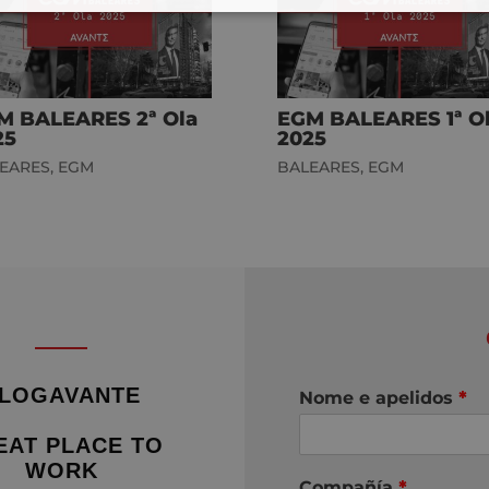
M BALEARES 2ª Ola
EGM BALEARES 1ª O
25
2025
EARES
,
EGM
BALEARES
,
EGM
LOGAVANTE
Nome e apelidos
*
EAT PLACE TO
WORK
Compañía
*