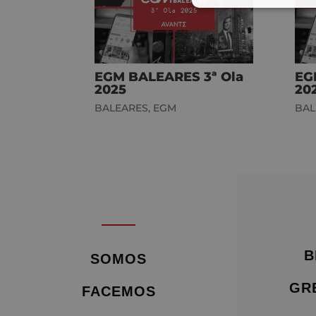
EGM BALEARES 3ª Ola
EG
2025
20
BALEARES
,
EGM
BAL
B
SOMOS
GR
FACEMOS