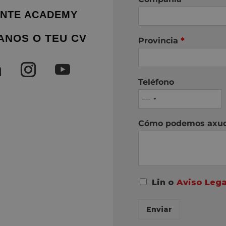
NTE ACADEMY
ANOS O TEU CV
Provincia
*
Teléfono
Cómo podemos axu
A
Lin o
Aviso Lega
c
o
Enviar
r
d