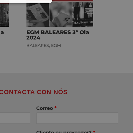
la
EGM BALEARES 3ª Ola
2024
BALEARES
,
EGM
CONTACTA CON NÓS
Correo
*
Cliente ou proveedor?
*