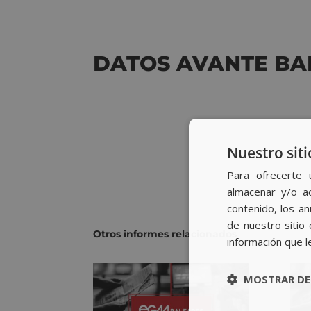
DATOS AVANTE BA
DESCARGAR INFORME
Nuestro siti
Para ofrecerte 
almacenar y/o ac
contenido, los a
de nuestro sitio 
Otros informes relacionados
información que l
MOSTRAR DE