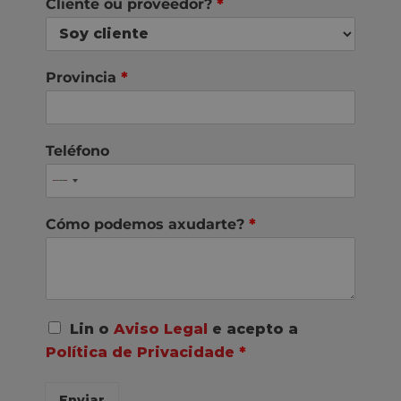
Cliente ou proveedor?
*
Provincia
*
Teléfono
Cómo podemos axudarte?
*
A
Lin o
Aviso Legal
e acepto a
c
Política de Privacidade
*
o
r
d
Enviar