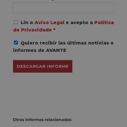
A
Lin o
Aviso Legal
e acepto a
Política
c
de Privacidade
*
o
r
Quiero recibir las últimas noticias e
d
o
informes de AVANTE
R
G
DESCARGAR INFORME
P
D
*
Otros informes relacionados