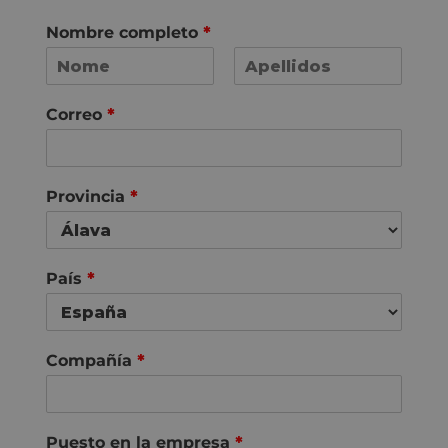
Nombre completo
*
N
A
o
p
Correo
*
m
e
e
l
i
d
o
Provincia
*
s
País
*
Compañía
*
Puesto en la empresa
*