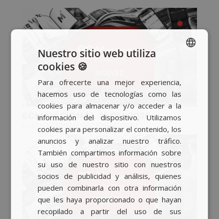
Nuestro sitio web utiliza
cookies 🍪
SPANISH
Para ofrecerte una mejor experiencia,
BASQUE
hacemos uso de tecnologías como las
CATALAN
cookies para almacenar y/o acceder a la
EGM NACIONAL 2ª Ola 2026
información del dispositivo. Utilizamos
ENGLISH
EGM NACIONAL
,
NACIONAL
,
EGM
cookies para personalizar el contenido, los
anuncios y analizar nuestro tráfico.
También compartimos información sobre
su uso de nuestro sitio con nuestros
socios de publicidad y análisis, quienes
pueden combinarla con otra información
que les haya proporcionado o que hayan
recopilado a partir del uso de sus