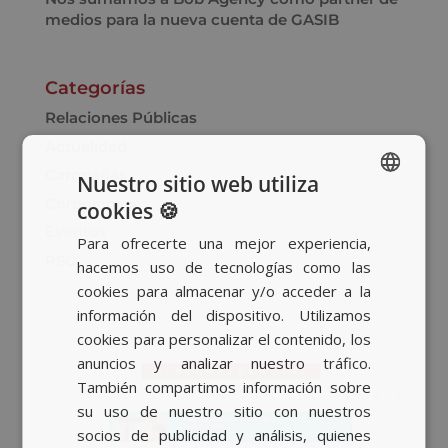
medios para la nueva cuenta de GASIB
Categorías
Relaciones Públicas
Actualidad
Campañas
Nuestro sitio web utiliza
Corporativo
cookies 🍪
SPANISH
Eventos
Para ofrecerte una mejor experiencia,
BASQUE
RSC
hacemos uso de tecnologías como las
CATALAN
cookies para almacenar y/o acceder a la
información del dispositivo. Utilizamos
ENGLISH
cookies para personalizar el contenido, los
anuncios y analizar nuestro tráfico.
También compartimos información sobre
su uso de nuestro sitio con nuestros
socios de publicidad y análisis, quienes