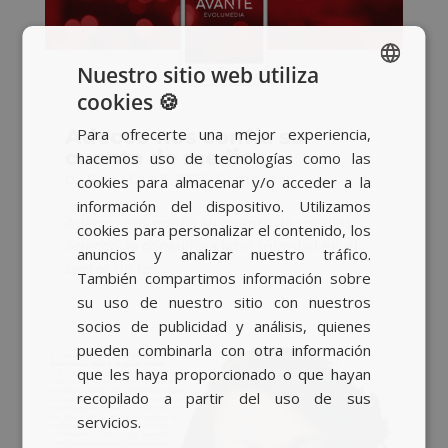
Nuestro sitio web utiliza
cookies 🍪
SPANISH
Adecco nos confía su
Para ofrecerte una mejor experiencia,
BASQUE
cuenta de medios
hacemos uso de tecnologías como las
CATALAN
by
Sara
|
Out 5, 2021
|
Campañas
cookies para almacenar y/o acceder a la
información del dispositivo. Utilizamos
ENGLISH
Adecco nos confía su cuenta de medios
cookies para personalizar el contenido, los
Adecco, la consultora líder mundial en el
anuncios y analizar nuestro tráfico.
sector de los...
También compartimos información sobre
su uso de nuestro sitio con nuestros
socios de publicidad y análisis, quienes
pueden combinarla con otra información
que les haya proporcionado o que hayan
recopilado a partir del uso de sus
servicios.