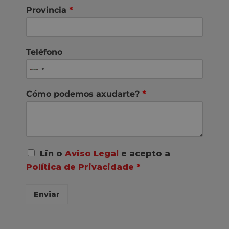
Provincia
*
Teléfono
Cómo podemos axudarte?
*
A
Lin o
Aviso Legal
e acepto a
c
Política de Privacidade
*
o
r
d
Enviar
o
R
G