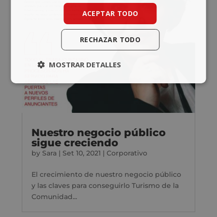
ACEPTAR TODO
RECHAZAR TODO
MOSTRAR DETALLES
Nuestro negocio público
sigue creciendo
by
Sara
|
Set 10, 2021
|
Corporativo
El crecimiento de nuestro negocio público
y las claves para conseguirlo Turismo de la
Comunidad...