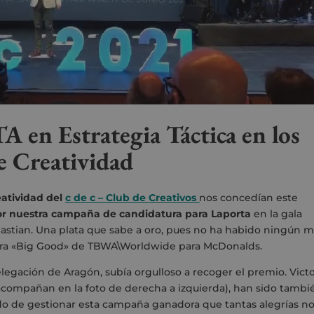
en Estrategia Táctica en los
e Creatividad
atividad del
c de c – Club de Creativos
nos concedían este
r nuestra
campaña
de candidatura para Laporta
en la gala
stian.
Una plata que sabe a oro, pues no ha habido ningún m
para «Big Good» de
TBWA\Worldwide
para McDonalds.
legación de Aragón, subía orgulloso a recoger el premio. Victo
acompañan en la foto de derecha a izquierda), han sido tambi
o de gestionar esta campaña ganadora que tantas alegrías n