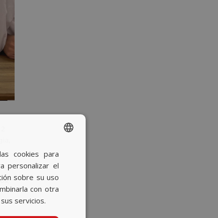
 2
gia,
las cookies para
SPANISH
a personalizar el
BASQUE
ción sobre su uso
jos
,
CATALAN
ombinarla con otra
sus servicios.
ENGLISH