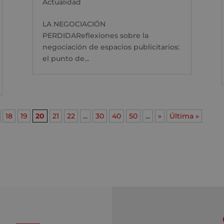
Actualidad
LA NEGOCIACIÓN
PERDIDAReflexiones sobre la
negociación de espacios publicitarios:
el punto de...
18
19
20
21
22
...
30
40
50
...
»
Última »