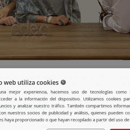
edido un total de
18 oros
(9 en el apartado de Craft, 3 en Ideas,
o web utiliza cookies 🍪
 2 en Contenido);
35 platas
(13 en Craft, 12 en Ideas, 4 en Estrate
1 bronces
(10 en Craft, 6 en Ideas, 3 en Estrategia, uno en
una mejor experiencia, hacemos uso de tecnologías como 
ceder a la información del dispositivo. Utilizamos cookies par
nuncios y analizar nuestro tráfico. También compartimos informa
 Anuario de la Creatividad
, integrado por un total de
157 traba
con nuestros socios de publicidad y análisis, quienes pueden c
e mayo en la Prémiere del Palmarés.
es haya proporcionado o que hayan recopilado a partir del uso de 
e dejamos el enlace
aquí.