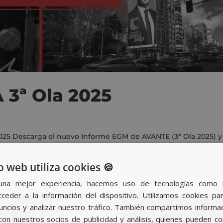
3ª Ola 2025
025 Descarga el nuevo Informe EGM de AVANTE (3ª Ola 2025) y
dios en Andalucía y qué implica para tu planificación
 offline y online....
o web utiliza cookies 🍪
una mejor experiencia, hacemos uso de tecnologías como 
ceder a la información del dispositivo. Utilizamos cookies par
nuncios y analizar nuestro tráfico. También compartimos informa
con nuestros socios de publicidad y análisis, quienes pueden c