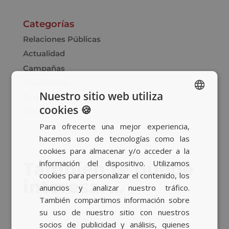
Categorías
Relaciones Públicas
Actualidad
Campañas
Corporativo
Nuestro sitio web utiliza
Eventos
cookies 🍪
RSC
SPANISH
Para ofrecerte una mejor experiencia,
BASQUE
hacemos uso de tecnologías como las
CATALAN
cookies para almacenar y/o acceder a la
También te puede
información del dispositivo. Utilizamos
ENGLISH
cookies para personalizar el contenido, los
interesar…
anuncios y analizar nuestro tráfico.
También compartimos información sobre
su uso de nuestro sitio con nuestros
socios de publicidad y análisis, quienes