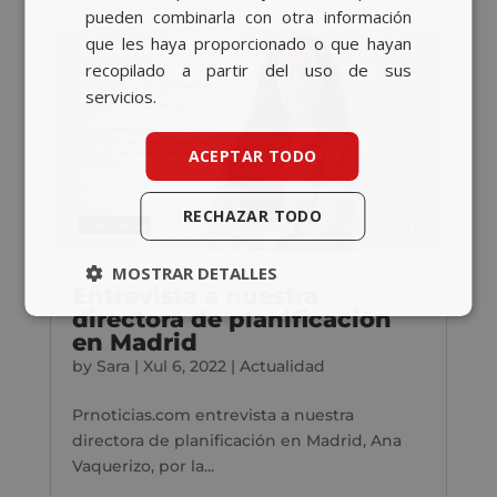
pueden combinarla con otra información
que les haya proporcionado o que hayan
recopilado a partir del uso de sus
servicios.
ACEPTAR TODO
RECHAZAR TODO
MOSTRAR DETALLES
Entrevista a nuestra
directora de planificación
en Madrid
by
Sara
|
Xul 6, 2022
|
Actualidad
Prnoticias.com entrevista a nuestra
directora de planificación en Madrid, Ana
Vaquerizo, por la...