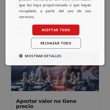
conocimiento local que
que les haya proporcionado o que hayan
impulsa
recopilado a partir del uso de sus
by
Raquel López
|
Set 18, 2024
|
Actualidad
servicios.
CERCANÍA QUE CONECTA, CONOCIMIENTO
LOCAL QUE IMPULSA Nuestra directora
ACEPTAR TODO
Norte, Almudena del Río,...
RECHAZAR TODO
MOSTRAR DETALLES
Aportar valor no tiene
precio