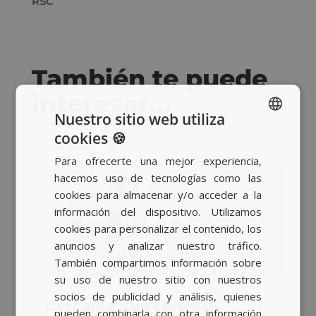
RSC
También te puede
interesar…
Nuestro sitio web utiliza
cookies 🍪
SPANISH
Para ofrecerte una mejor experiencia,
BASQUE
hacemos uso de tecnologías como las
CATALAN
cookies para almacenar y/o acceder a la
información del dispositivo. Utilizamos
ENGLISH
cookies para personalizar el contenido, los
anuncios y analizar nuestro tráfico.
También compartimos información sobre
su uso de nuestro sitio con nuestros
socios de publicidad y análisis, quienes
Cercanía que conecta,
pueden combinarla con otra información