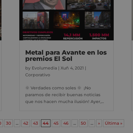
Metal para Avante en los
premios El Sol
by
Evolumedia
|
Xuñ 4, 2021
|
Corporativo
🌞 Verdades como soles 🌞 ¡No
paramos de recibir buenas noticias
que nos hacen mucha ilusión! Ayer,...
0
30
...
42
43
44
45
46
...
50
...
»
Última »