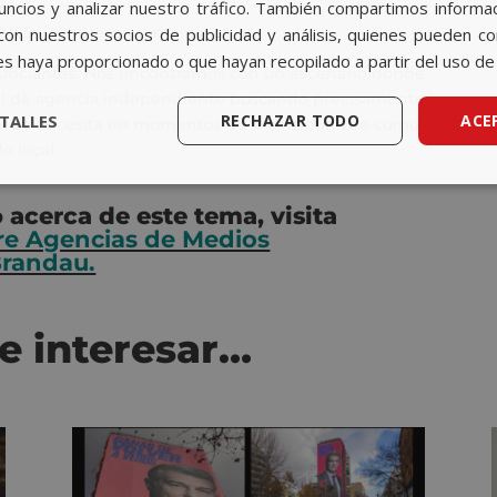
nuncios y analizar nuestro tráfico. También compartimos informa
PYMES y empresas como nosotros.
con nuestros socios de publicidad y análisis, quienes pueden c
es haya proporcionado o que hayan recopilado a partir del uso de 
anunciantes. Nos encontramos con un escenario donde
il de agencia independiente buscando precisamente
TALLES
RECHAZAR TODO
ACE
 que se necesita en momentos de incertidumbre como
o local.
o acerca de este tema, visita
re Agencias de Medios
Brandau.
e interesar…