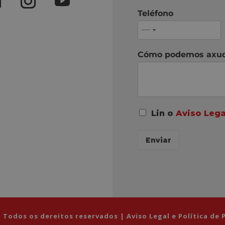
Teléfono
Cómo podemos axu
A
Lin o
Aviso Lega
c
o
Enviar
r
d
o
R
G
P
D
*
 Todos os dereitos reservados |
Aviso Legal e Política de