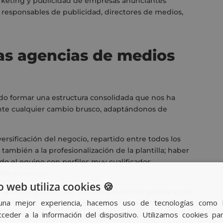
keting y publicidad de empresas anunciantes
 responsables de publicidad, directores de medios,
las agencias de medios
do formar una estructura consolidada que nos ha
nte cualquier cambio brusco, adaptándonos de
ersificación del negocio, repartido entre todos los
 también a la profesionalización de la plantilla; haber
o el equipo con perfiles muy cualificados
tinacionales.
o web utiliza cookies 🍪
la liebre y la tortuga, no siempre el más grande es el
una mejor experiencia, hacemos uso de tecnologías como 
ncias indies hemos estado más cercanas a las
ceder a la información del dispositivo. Utilizamos cookies par
mocional y en lo práctico. Sobre todo, con