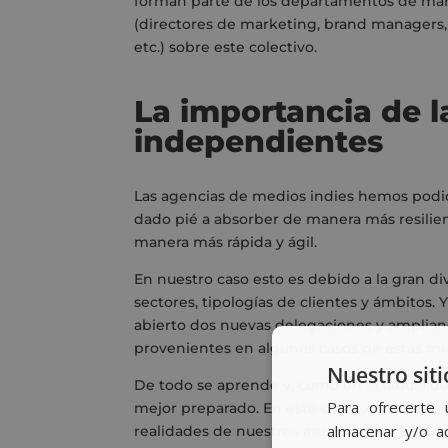
forman parte de los departamentos de mar
(directores de marketing, brand managers,
etc.) sobre este colectivo.
La importancia de 
independientes
Las agencias de medios indies hemos podi
dado pié a absorber de manera más resilie
manera más rápida y ágil.
En nuestro caso esto es debido a la gran div
sectores, tipologías de clientes y ámbitos. Y
abierto dos nuevas delegaciones y ampliand
provenientes en algunos casos de estas mul
Nuestro siti
De todo se aprende y, como en la fábula de 
Para ofrecerte 
mejor preparado. En este contexto las age
almacenar y/o ac
realidades de nuestros anunciantes. En lo e