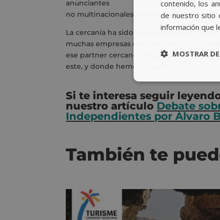
contenido, los a
anunciantes
no multinacionales, que no dejan de ser 
de nuestro sitio 
información que l
La cercanía ha sido muy valorada por los 
muchas empresas que deciden ir a un perf
MOSTRAR DE
ese partner cercano, empático y versátil
este, y donde hemos pasado de lo global a l
Si te interesa seguir leyend
nuestro artículo
Debate sob
Independientes por Álvaro 
También te pued