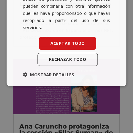
Los NFTs sumados a Avante
pueden combinarla con otra información
by
Evolumedia
|
Mar 29, 2021
|
Campañas
que les haya proporcionado o que hayan
recopilado a partir del uso de sus
Avante Evolumedia se sube al carro de los
servicios.
NFTs Desembarca en España el primer NFT,
protagonizado...
ACEPTAR TODO
RECHAZAR TODO
MOSTRAR DETALLES
Ana Caruncho protagoniza
la sección «Ellas Suman» de