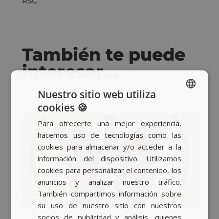
RSC
También te puede
interesar…
Nuestro sitio web utiliza
cookies 🍪
SPANISH
Para ofrecerte una mejor experiencia,
BASQUE
hacemos uso de tecnologías como las
CATALAN
cookies para almacenar y/o acceder a la
información del dispositivo. Utilizamos
ENGLISH
cookies para personalizar el contenido, los
anuncios y analizar nuestro tráfico.
También compartimos información sobre
su uso de nuestro sitio con nuestros
socios de publicidad y análisis, quienes