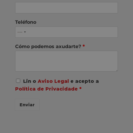
Teléfono
Cómo podemos axudarte?
*
A
Lin o
Aviso Legal
e acepto a
c
Política de Privacidade
*
o
r
d
Enviar
o
R
G
P