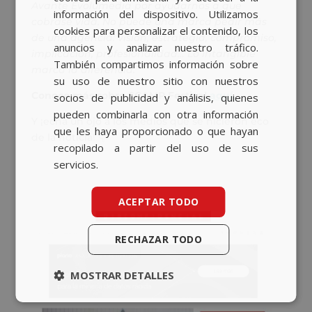
Avante Evolumedia por ayudarnos a que
información del dispositivo. Utilizamos
ENGLISH
cobrase vida. No puede una marca pedir más
cookies para personalizar el contenido, los
de una agencia: visión, estrategia, compromiso,
anuncios y analizar nuestro tráfico.
implicación, profesionalidad… Lo intangible
También compartimos información sobre
marca la diferencia.”
su uso de nuestro sitio con nuestros
Conoce más sobre SCAMP Festival
aquí
.
socios de publicidad y análisis, quienes
pueden combinarla con otra información
Y ¡echa un ojo a los medios que se hicieron eco
que les haya proporcionado o que hayan
de la noticia! 👇
recopilado a partir del uso de sus
servicios.
ACEPTAR TODO
RECHAZAR TODO
MOSTRAR DETALLES