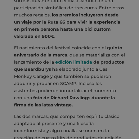
sorteos durante todo el día a cambio de una
participación simbólica de tres euros. Entre otros
muchos regalos,
los premios incluyeron desde
un viaje por la Ruta 66 para vivir la experiencia
en primera persona hasta una bici custom
valorada en 900€.
El nacimiento del festival coincide con el
quinto
aniversario de la marca
, que se materializa con el
lanzamiento de la
edición limitada
de productos
que Beardburys
ha elaborado junto a Gas
Monkey Garage y que también se pudieron
adquirir y probar en SCAMP. Incluso los
asistentes pudieron inmortalizar el momento
con una
foto de Richard Rawlings durante la
firma de las latas vintage.
Las dos marcas, que comparten espíritu clásico
adaptado al presente y una filosofía
inconformista y algo canalla, se unen en la
creación de cuatro kits de productos de edición