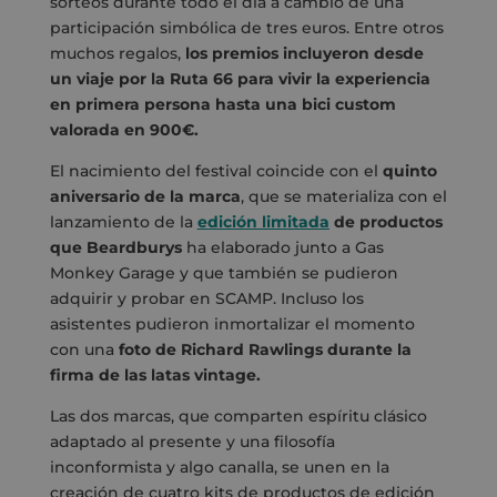
sorteos durante todo el día a cambio de una
participación simbólica de tres euros. Entre otros
muchos regalos,
los premios incluyeron desde
un viaje por la Ruta 66 para vivir la experiencia
en primera persona hasta una bici custom
valorada en 900€.
El nacimiento del festival coincide con el
quinto
aniversario de la marca
, que se materializa con el
lanzamiento de la
edición limitada
de productos
que Beardburys
ha elaborado junto a Gas
Monkey Garage y que también se pudieron
adquirir y probar en SCAMP. Incluso los
asistentes pudieron inmortalizar el momento
con una
foto de Richard Rawlings durante la
firma de las latas vintage.
Las dos marcas, que comparten espíritu clásico
adaptado al presente y una filosofía
inconformista y algo canalla, se unen en la
creación de cuatro kits de productos de edición