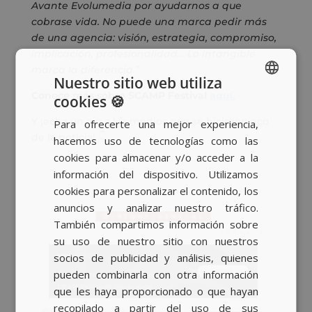
Avante Evolumedia por ayudarnos a que
cobrase vida. No puede una marca pedir más
de una agencia: visión, estrategia, compromiso,
implicación, profesionalidad… Lo intangible
marca la diferencia.”
Nuestro sitio web utiliza
Conoce más sobre SCAMP Festival
aquí
.
cookies 🍪
SPANISH
Y ¡echa un ojo a los medios que se hicieron eco
Para ofrecerte una mejor experiencia,
BASQUE
de la noticia! 👇
hacemos uso de tecnologías como las
CATALAN
cookies para almacenar y/o acceder a la
información del dispositivo. Utilizamos
ENGLISH
cookies para personalizar el contenido, los
anuncios y analizar nuestro tráfico.
También compartimos información sobre
su uso de nuestro sitio con nuestros
socios de publicidad y análisis, quienes
pueden combinarla con otra información
que les haya proporcionado o que hayan
recopilado a partir del uso de sus