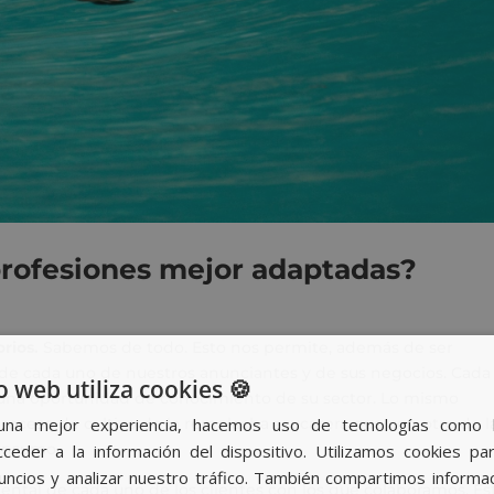
profesiones mejor adaptadas?
rios.
Sabemos de todo. Esto nos permite, además de ser
ad de cada uno de nuestros anunciantes y de sus negocios. Cada
o web utiliza cookies 🍪
s una oportunidad de conocimiento de su sector. Lo mismo
oceso de cultivo de la remolacha azucarera que con otro de l
una mejor experiencia, hacemos uso de tecnologías como 
consumo.
ceder a la información del dispositivo. Utilizamos cookies par
nuncios y analizar nuestro tráfico. También compartimos informa
ntal de cada uno de los clientes con los que colaboramos. Es