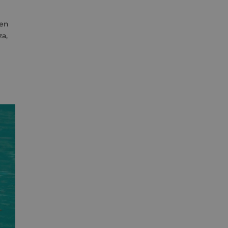
 en
za,