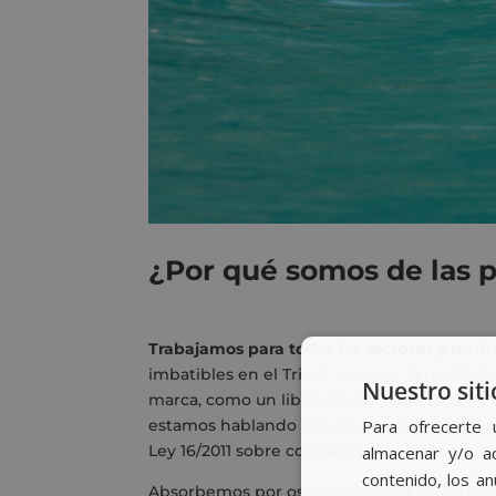
¿Por qué somos de las 
Trabajamos para todos los sectores y territo
imbatibles en el Trivial, conocer la realid
Nuestro siti
marca, como un libro de una biblioteca, e
estamos hablando con un anunciante del pr
Para ofrecerte 
Ley 16/2011 sobre contratos de créditos al 
almacenar y/o ac
contenido, los a
Absorbemos por osmosis natural lo fundame