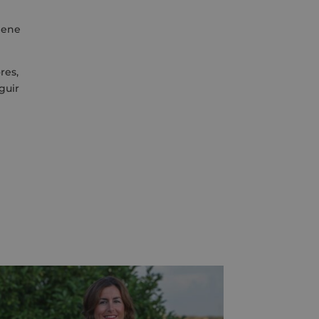
iene
res,
guir