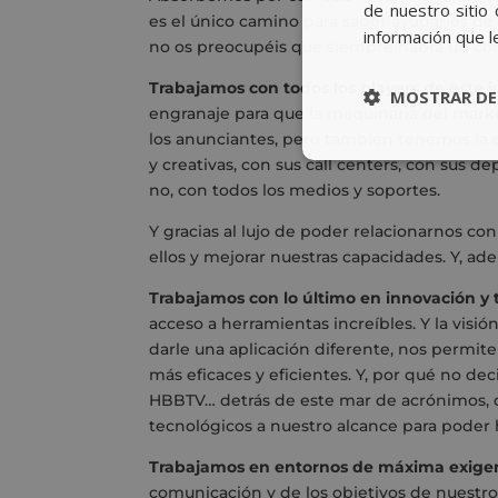
de nuestro sitio 
es el único camino para saber ayudarles de 
información que l
no os preocupéis que siempre habrá un concu
Trabajamos con todos los players de este 
MOSTRAR DE
engranaje para que la maquinaria del mark
los anunciantes, pero también tenemos la 
y creativas, con sus call centers, con sus
no, con todos los medios y soportes.
Y gracias al lujo de poder relacionarnos c
ellos y mejorar nuestras capacidades. Y, 
Trabajamos con lo último en innovación y 
acceso a herramientas increíbles. Y la visió
darle una aplicación diferente, nos permit
más eficaces y eficientes. Y, por qué no d
HBBTV… detrás de este mar de acrónimos, di
tecnológicos a nuestro alcance para poder h
Trabajamos en entornos de máxima exigen
comunicación y de los objetivos de nuestro