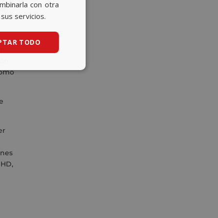
CATALAN
ombinarla con otra
ón,
sus servicios.
ENGLISH
PTAR TODO
on
ión
 como
e
er
ones
OHD,