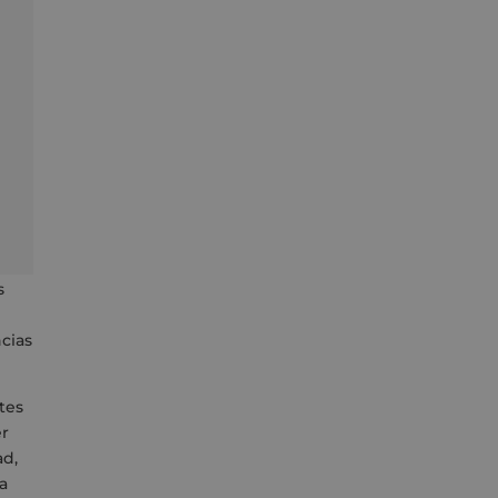
s
cias
tes
er
ad,
a