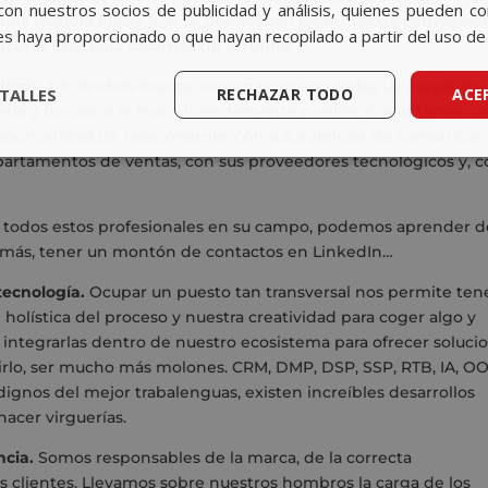
con nuestros socios de publicidad y análisis, quienes pueden c
una manera eficaz. Y, si se nos acaban los temas de conversaci
es haya proporcionado o que hayan recopilado a partir del uso de 
rso listo para sacarnos de la rutina.
juego.
A lo Andrés Iniesta, conectamos con todas las piezas del
TALLES
RECHAZAR TODO
ACE
eting funcione lo más eficientemente posible. Conectamos c
oportunidad de relacionarnos con sus agencias de comunicac
 departamentos de ventas, con sus proveedores tecnológicos y,
on todos estos profesionales en su campo, podemos aprender d
además, tener un montón de contactos en LinkedIn…
tecnología.
Ocupar un puesto tan transversal nos permite ten
n holística del proceso y nuestra creatividad para coger algo y
e integrarlas dentro de nuestro ecosistema para ofrecer soluci
ecirlo, ser mucho más molones. CRM, DMP, DSP, SSP, RTB, IA, O
gnos del mejor trabalenguas, existen increíbles desarrollos
acer virguerías.
cia.
Somos responsables de la marca, de la correcta
s clientes. Llevamos sobre nuestros hombros la carga de los