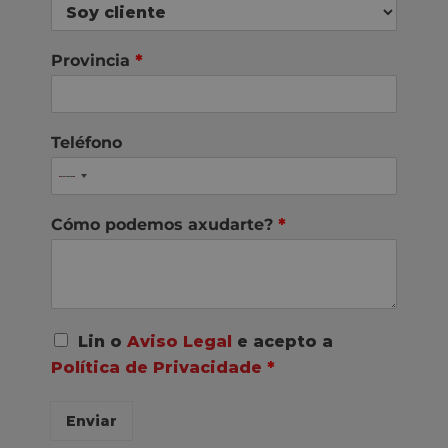
Provincia
*
Teléfono
Cómo podemos axudarte?
*
A
Lin o
Aviso Legal
e acepto a
c
Política de Privacidade
*
o
r
d
Enviar
o