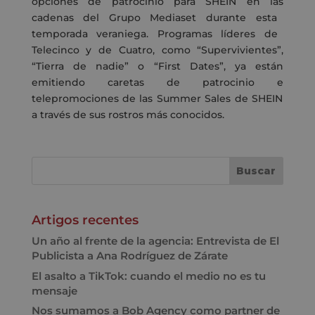
opciones de
patrocinio para SHEIN
en
las
cadenas del Grupo Mediaset
durante esta
temporada veraniega
. P
rogramas líderes de
Telecinco
y de Cuatro
,
como “Supervivientes”
,
“Tierra de nadie
” o
“
First
Dates”
,
ya están
emitiendo
caretas de patrocinio
e
telepromociones
de las
Summer Sales
de SHEIN
a través
de sus rostros más conocidos
.
Artigos recentes
Un año al frente de la agencia: Entrevista de El
Publicista a Ana Rodríguez de Zárate
El asalto a TikTok: cuando el medio no es tu
mensaje
Nos sumamos a Bob Agency como partner de