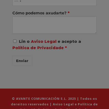
Cómo podemos axudarte?
*
A
Lin o
Aviso Legal
e acepto a
c
Política de Privacidade
*
o
r
d
Enviar
o
R
G
P
D
*
© AVANTE COMUNICACIÓN S.L. 2025 | Todos os
dereitos reservados |
Aviso Legal e Política de