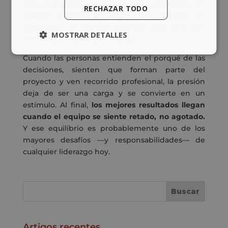
responsabilidad y a la ambición compartida. En
RECHAZAR TODO
AVANTE creemos en exigir, pero también en
acompañar. En marcar objetivos altos, pero con
MOSTRAR DETALLES
contexto, recursos y confianza.
Cuando las personas entienden el porqué de las
decisiones, sienten que forman parte del
proyecto y ven recorrido profesional, la presión
deja de ser una carga y se convierte en un
estímulo. Al final,
los mejores resultados llegan
cuando el equipo se siente retado, no agotado.
Y ese equilibrio es probablemente uno de los
mayores desafíos —y responsabilidades— de
cualquier liderazgo hoy.
Artigos recentes