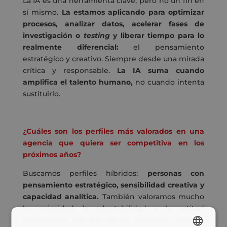
La IA es una herramienta clave, pero no un fin en
sí mismo.
La estamos aplicando para optimizar
procesos, analizar datos, acelerar fases de
investigación o
testing
y liberar tiempo para lo
realmente diferencial:
el pensamiento
estratégico y creativo. Siempre desde una mirada
crítica y responsable.
La IA suma cuando
amplifica el talento humano,
no cuando intenta
sustituirlo.
¿Cuáles son los perfiles más valorados en una
agencia que quiera ser competitiva en los
próximos años?
Buscamos perfiles híbridos:
personas con
pensamiento estratégico, sensibilidad creativa y
capacidad analítica.
También valoramos mucho
la curiosidad, la adaptabilidad y la actitud
colaborativa. Más allá del rol concreto, creemos