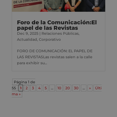
Foro de la Comunicación:El
papel de las Revistas
Dec 9, 2025
|
Relaciones Públicas
,
Actualidad
,
Corporativo
FORO DE COMUNICACIÓN: EL PAPEL DE
LAS REVISTASLas revistas salen a la calle
para exhibir su...
Página 1 de
55
1
2
3
4
5
...
10
20
30
...
»
Últi
ma »