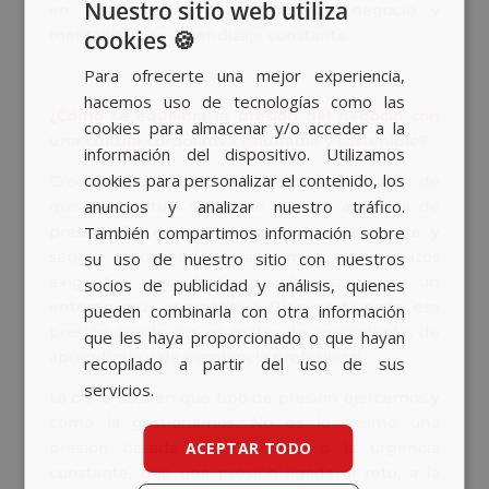
Nuestro sitio web utiliza
en profesionales con visión de negocio y
cookies 🍪
mentalidad de aprendizaje constante.
SPANISH
Para ofrecerte una mejor experiencia,
BASQUE
hacemos uso de tecnologías como las
¿Cómo se equilibra la presión del negocio con
CATALAN
cookies para almacenar y/o acceder a la
una cultura corporativa saludable y sostenible?
información del dispositivo. Utilizamos
ENGLISH
cookies para personalizar el contenido, los
Creo que es importante desmitificar la idea de
anuncios y analizar nuestro tráfico.
que una cultura saludable implica ausencia de
También compartimos información sobre
presión. En nuestro sector la presión existe y
seguirá existiendo: trabajamos con plazos
su uso de nuestro sitio con nuestros
exigentes, con objetivos ambiciosos y en un
socios de publicidad y análisis, quienes
entorno muy competitivo. Bien gestionada, esa
pueden combinarla con otra información
presión puede ser un motor de crecimiento, de
que les haya proporcionado o que hayan
aprendizaje y de excelencia profesional.
recopilado a partir del uso de sus
servicios.
La clave está en qué tipo de presión ejercemos y
cómo la gestionamos. No es lo mismo una
ACEPTAR TODO
presión basada en el miedo o la urgencia
constante, que una presión ligada al reto, a la