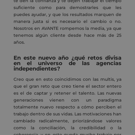
te
den la confianza
y te
dejen trabajar
el tiempo
suficiente
como
para demostrarles que
les
puede
s ayudar
, y que los resultados marquen de
manera
justa si
es necesario
el cambio
o no
.
N
osotros en AVANTE rompemos la media, ya que
tenemos
algún
cliente desde hace
más de 25
años
.
En este nuevo año
¿
q
ué retos divisa
en el universo de las agencias
independientes?
Creo que en esto
coincidimos con las
multis
, ya
que
el
gran reto que creo tiene el sector
entero
es el de captar y retener el talento.
Las nuevas
generaciones vienen con un paradigma
totalmente nuevo
respecto a cómo perciben
el
trabajo dentro de sus vidas. Las motivaciones han
cambiado radicalmente, priorizándose valores
como la
conciliación,
la
credibilidad
o la
coherencia, y en esto queda mucho trabajo por