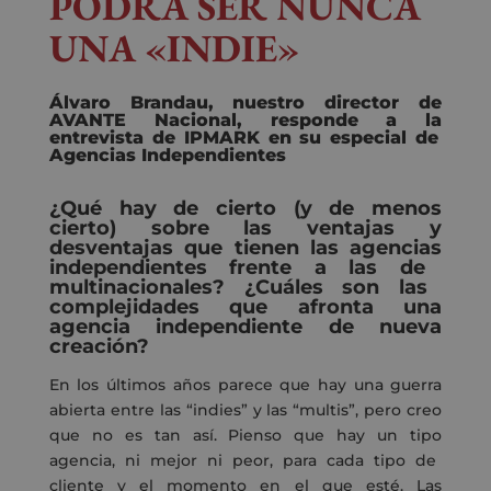
PODRÁ SER NUNCA
UNA «INDIE»
Álvaro Brandau, nuestro director de
AVANTE Nacional
,
responde a la
entrevista de IPMARK en su especial de
Agencias Independientes
¿Qué
hay de cierto (
y de menos
cierto) sobre las
ventajas y
desventajas
que
tiene
n
las
agencia
s
independiente
s
frente
a las
de
multinacionales?
¿Cuáles son las
complejidades que afronta una
agencia independiente de nueva
creación?
E
n
los últimos
años parece que hay una guerra
abierta entre
las
“
indies
”
y las
“
multis
”
, pero
creo
que no es tan así.
Pienso
que hay un
tipo
agencia, ni mejor ni peor, para cada tipo de
cliente
y el momento en el que esté
.
Las