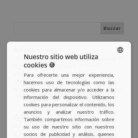
Artigos recentes
Nuestro sitio web utiliza
Un año al frente de la agencia: Entrevista de El
cookies 🍪
Publicista a Ana Rodríguez de Zárate
SPANISH
El asalto a TikTok: cuando el medio no es tu
Para ofrecerte una mejor experiencia,
BASQUE
mensaje
hacemos uso de tecnologías como las
CATALAN
cookies para almacenar y/o acceder a la
Nos sumamos a Bob Agency como partner de
medios para la nueva cuenta de GASIB
información del dispositivo. Utilizamos
ENGLISH
cookies para personalizar el contenido, los
anuncios y analizar nuestro tráfico.
Categorías
También compartimos información sobre
Relaciones Públicas
su uso de nuestro sitio con nuestros
socios de publicidad y análisis, quienes
Actualidad