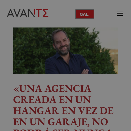
GAL
«UNA AGENCIA
CREADA EN UN
HANGAR EN VEZ DE
EN UN GARAJE, NO