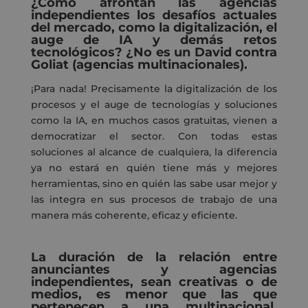
¿Cómo afrontan las agencias
independientes los desafíos actuales
del mercado, como la digitalización, el
auge de IA y demás retos
tecnológicos?
¿No es un David contra
Goliat (agencias multinacionales).
¡
Para nada
! Precisamente la digitalización de los
procesos y el auge de tecnologías y soluciones
como la IA
, en muchos casos gratuitas,
viene
n a
democratizar el sector.
Con todas estas
soluciones
al alcance de cualquiera, l
a diferencia
ya no estará en qui
é
n tiene
más y mejores
herramientas, sino en quién las sabe usar mejor
y
las
integra en sus procesos de trabajo
de una
manera más
coherente,
eficaz y eficiente
.
La duración de la relación entre
anunciantes y agencias
independientes, sean creativas o de
medios, es menor que las que
pertenecen a una multinacional,