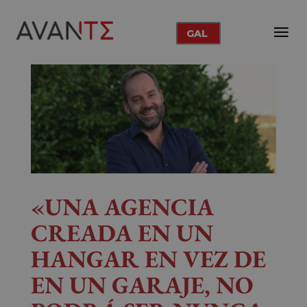
GAL
«UNA AGENCIA
CREADA EN UN
HANGAR EN VEZ DE
EN UN GARAJE, NO