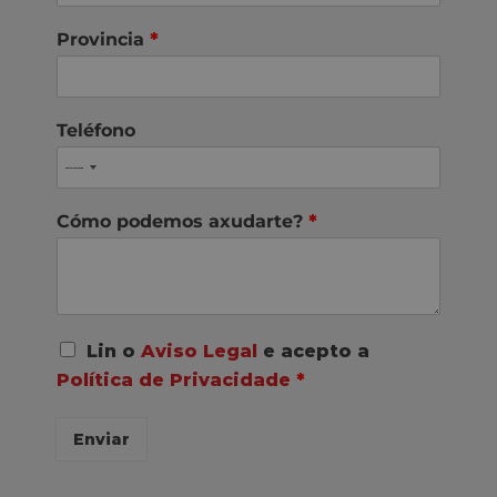
Provincia
*
Teléfono
Cómo podemos axudarte?
*
A
Lin o
Aviso Legal
e acepto a
c
Política de Privacidade
*
o
r
d
Enviar
o
R