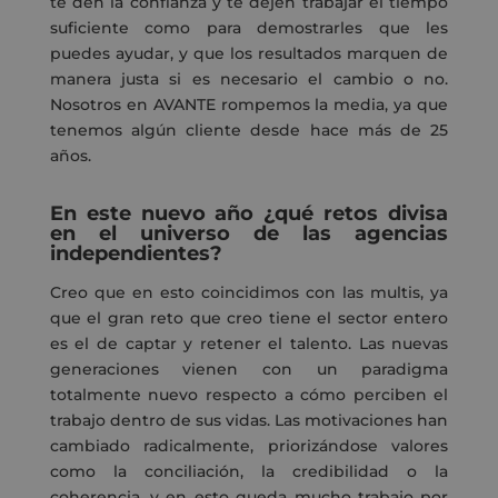
te
den la confianza
y te
dejen trabajar
el tiempo
suficiente
como
para demostrarles que
les
puede
s ayudar
, y que los resultados marquen de
manera
justa si
es necesario
el cambio
o no
.
N
osotros en AVANTE rompemos la media, ya que
tenemos
algún
cliente desde hace
más de 25
años
.
En este nuevo año
¿
q
ué retos divisa
en el universo de las agencias
independientes?
Creo que en esto
coincidimos con las
multis
, ya
que
el
gran reto que creo tiene el sector
entero
es el de captar y retener el talento.
Las nuevas
generaciones vienen con un paradigma
totalmente nuevo
respecto a cómo perciben
el
trabajo dentro de sus vidas. Las motivaciones han
cambiado radicalmente, priorizándose valores
como la
conciliación,
la
credibilidad
o la
coherencia, y en esto queda mucho trabajo por