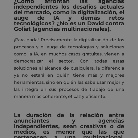
¿Cómo afrontan las agencias
independientes los desafíos actuales
del mercado, como la digitalización, el
auge de IA y demás retos
tecnológicos?
¿No es un David contra
Goliat (agencias multinacionales).
¡
Para nada
! Precisamente la digitalización de los
procesos y el auge de tecnologías y soluciones
como la IA
, en muchos casos gratuitas,
viene
n a
democratizar el sector.
Con todas estas
soluciones
al alcance de cualquiera, l
a diferencia
ya no estará en qui
é
n tiene
más y mejores
herramientas, sino en quién las sabe usar mejor
y
las
integra en sus procesos de trabajo
de una
manera más
coherente,
eficaz y eficiente
.
La duración de la relación entre
anunciantes y agencias
independientes, sean creativas o de
medios, es menor que las que
pertenecen a una multinacional,