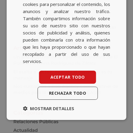
cookies para personalizar el contenido, los
anuncios y analizar nuestro tráfico.
También compartimos información sobre
su uso de nuestro sitio con nuestros
socios de publicidad y análisis, quienes
pueden combinarla con otra información
que les haya proporcionado o que hayan
Artigos recentes
recopilado a partir del uso de sus
Un año al frente de la agencia: Entrevista de El
servicios.
Publicista a Ana Rodríguez de Zárate
El asalto a TikTok: cuando el medio no es tu
ACEPTAR TODO
mensaje
Nos sumamos a Bob Agency como partner de
medios para la nueva cuenta de GASIB
RECHAZAR TODO
MOSTRAR DETALLES
Categorías
Relaciones Públicas
Actualidad