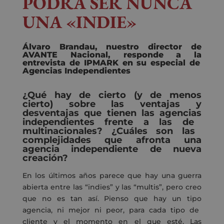
PODRÁ SER NUNCA
UNA «INDIE»
Álvaro Brandau, nuestro director de
AVANTE Nacional
,
responde a la
entrevista de IPMARK en su especial de
Agencias Independientes
¿Qué
hay de cierto (
y de menos
cierto) sobre las
ventajas y
desventajas
que
tiene
n
las
agencia
s
independiente
s
frente
a las
de
multinacionales?
¿Cuáles son las
complejidades que afronta una
agencia independiente de nueva
creación?
E
n
los últimos
años parece que hay una guerra
abierta entre
las
“
indies
”
y las
“
multis
”
, pero
creo
que no es tan así.
Pienso
que hay un
tipo
agencia, ni mejor ni peor, para cada tipo de
cliente
y el momento en el que esté
.
Las