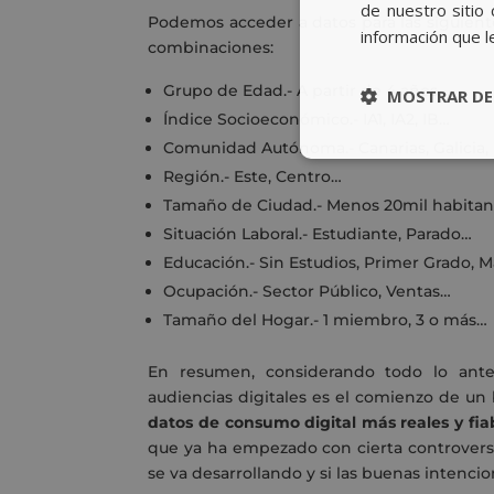
de nuestro sitio 
Podemos acceder a datos para las siguien
información que l
combinaciones:
Grupo de Edad.- A partir de 4 años.
MOSTRAR DE
Índice Socioeconómico.- IA1, IA2, IB…
Comunidad Autónoma.- Canarias, Galicia,
Región.- Este, Centro…
Tamaño de Ciudad.- Menos 20mil habitant
Situación Laboral.- Estudiante, Parado…
Educación.- Sin Estudios, Primer Grado, 
Ocupación.- Sector Público, Ventas…
Tamaño del Hogar.- 1 miembro, 3 o más…
En resumen, considerando todo lo ante
audiencias digitales es el comienzo de u
datos de consumo digital más reales y fia
que ya ha empezado con cierta controversi
se va desarrollando y si las buenas intenc