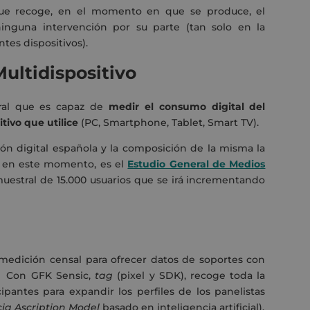
que recoge, en el momento en que se produce, el
inguna intervención por su parte (tan solo en la
ntes dispositivos).
ultidispositivo
ral que es capaz de
medir el consumo digital del
tivo que utilice
(PC, Smartphone, Tablet, Smart TV).
ión digital española y la composición de la misma la
e, en este momento, es el
Estudio General de Medios
estral de 15.000 usuarios que se irá incrementando
 medición censal para ofrecer datos de soportes con
o. Con GFK Sensic,
tag
(pixel y SDK), recoge toda la
ipantes para expandir los perfiles de los panelistas
ia Ascription Model
basado en inteligencia artificial).