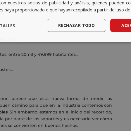
con nuestros socios de publicidad y análisis, quienes pueden c
tes segmentaciones sociodemográficas y sus posibles
es haya proporcionado o que hayan recopilado a partir del uso de 
TALLES
RECHAZAR TODO
ACE
 Navarra…
es, entre 20mil y 49.999 habitantes…
Master…
rior, parece que esta nueva forma de medir las
n buen camino para que en la industria contemos con
bles
. Sin embargo, estamos en el inicio del recorrido,
a por parte de los soportes y es necesario ver cómo
iones se convierten en buenos hechos.