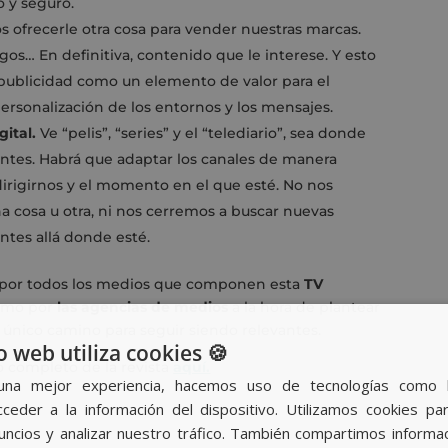
o y seguro.
 ofrecerle otra cosa para vender nuestras marcas.
uegos… En definitiva, contenido que le interese. Y esto
publicidad como un elemento de valor para el
rsonalización de los entornos y los mensajes.
gital.
Ve “pelis”, “series” y el “telediario”, sea donde
entes. Habrá que adaptar los canales de manera
dirigirnos y el momento en el que esté. No nos
cosa u otra, ni nos cerremos a buscar nuevas
tes allá donde esté.
o por todos los medios que componen esta
TV
como por
las agencias de medios
a la hora de plantear
l único camino para seguir siendo relevantes.
o web utiliza cookies 🍪
o completo de la revista
aquí.
una mejor experiencia, hacemos uso de tecnologías como 
ceder a la información del dispositivo. Utilizamos cookies par
nuncios y analizar nuestro tráfico. También compartimos informa