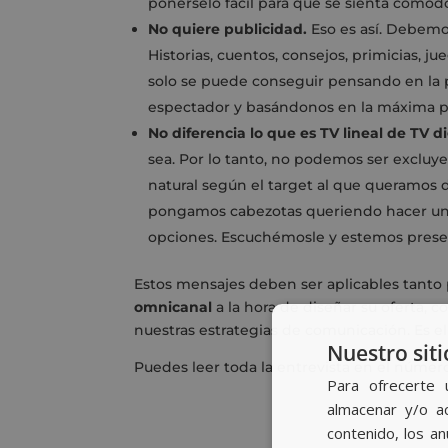
ponérselo fácil para que se sienta cómod
No quiere publicidad.
Eso es así. Debemos
Historias, cuentos, consejos, primicias, j
solo se puede conseguir pensando en la 
espectador y basándonos en la máxima pe
No diferencia lo que es TV lineal de TV di
sea. Por lo tanto, no podemos ser excluy
natural según el target al que queramos 
pongamos cabezotas queriendo hacer una 
opciones. Escuchémosle y estemos presen
Estos mensajes deben ser aplicables tant
omnicanal
a la hora de diseñar su oferta, 
nuestras estrategias de comunicación. Es e
Nuestro siti
Puedes leer toda la entrevista en el númer
Para ofrecerte 
almacenar y/o ac
contenido, los a