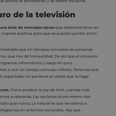
que ambos se acompañan y se deben escuchar.
uro de la televisión
una serie de mensajes claros
que debemos tener en
e manera positiva, pero que se pueden perder entre
mostrado que en tiempos convulsos las personas
nos, que nos dé tranquilidad. De ahí que el consumo
n programas informativos y luego en puro
os a vivir un tiempo convulso infinito. Tenemos que
e el espectador no perdona un desliz que le haga
arse.
Como predice la Ley de Hick, cuantas más
mos a valorarlas. Las opciones ahora mismo nos
itado que nunca. Lo natural es que tendamos a
 refugiarnos en entornos conocidos. Hay que