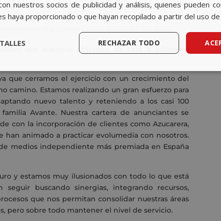
con nuestros socios de publicidad y análisis, quienes pueden c
a la propuesta de valor que tenemos, ya que incluye
es haya proporcionado o que hayan recopilado a partir del uso de 
evantes y diferenciadoras para las marcas, con una
ar engagement y conversación alrededor de ellas.
TALLES
RECHAZAR TODO
ACE
cuáles son vuestros objetivos de cara a próximos
ya que cerramos el ejercicio con un crecimiento del
mo camino. Estamos realizando un gran esfuerzo para
 captando nuevo talento y reteniendo a los casi 100
familia Avante. Nuestra cartera de anunciantes se
nde con la incorporación de clientes como Azucarera,
e han animado a practicar evolumedia con nosotros.
 de medios independiente más premiada en España
turo y estamos muy ilusionados con todo lo que está
n seguir buscando sinergias, integrando recursos,
rocesos que nos permitan consolidar nuestras áreas
s, pero sobre todo mantener el nivel de servicio.