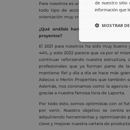
de nuestro sitio 
Para nosotros es un complemento perfecto 
información que l
todo tipo de acciones y experiencias rel
orientación muy creativa y dirigidas a cre
MOSTRAR DE
¿Qué análisis haríais del último año y 
proyectos?
El 2021 para nosotros ha sido muy bueno 
44%, y este 2022 parece que va por el mis
continuar reforzando nuestra estructura,
profesionales que ya forman parte de la 
mantiene fiel y día a día se hace más gra
Adecco o Merlin Properties que también s
Además, nos coronamos como la agencia
gracias a nuestra famosa lona de Laporta.
Por todo esto, somos optimistas con el fu
por venir. Nuestro objetivo se centra e
adquiriendo herramientas y optimizando p
clave y mejorar nuestra cartera de producto